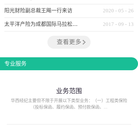
阳光财险副总裁王飚一行来访
2020
-
05
-
26
太平洋产险为成都国际马拉松提供全方位保险保障
2017
-
09
-
13
查看更多
专业服务
业务范围
华西经纪主要但不限于开展以下类型业务：（一）工程类保险
（投标保函、履约保函、预付款保函、...
质量保函、建筑工程/安装工程一切险、建筑工程施工人员团体意
外伤害综合保险、建筑施工企业雇主责任保险等）；（二）政府