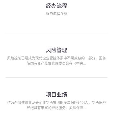
民生类保险（安全生产责任险、环境污染责任险、食品安全责任
经办流程
险、政府公共安全责任保险/自然灾害公众责任保险、精神病监护
人责任险、首台套/首版次保险、科技保险等）；（三）传统财产
服务流程介绍
险业务（车辆保险、企业财产保险、雇主责任险、企业员工团体
意外险、公众责任险、诉讼财产保全保函等）；（四）传统人身
险业务（意外险、健康险、养老险/年金等）；（五）其他定制保
险产品；（六）保险招投标业务。随着业务的开展，华西经纪会
逐步向集团产业链上下游延伸保险经纪服务，不仅把专业的建筑
工程领域保险经纪服务提供给同业企业，同时也为社会各行业提
供专业、优质的保险经纪服务。
风险管理
风险控制已经成为现代企业管控体系中不可或缺的一部分，国务
院国有资产监督管理委员会在《中央...
企业全面风险管理指引》中明确要求中央企业要建立风险管理组
织体系、制定风险管理措施、设立风险管理部门或聘请专业机构
进行风险管理。 四川华西保险经纪有限公司作为保险经纪人
项目业绩
能够为客户降低风险管理成本，提高经营效率；能够为企业提供
从风险评估、风险分析、风险防范、风险转移到灾后防损、索赔
作为西部建筑业龙头企业华西集团的专属保险经纪人，华西保险
等全方位、全过程、专家式的服务，拓展和深化由保险公司提供
经纪具有丰富的经纪服务、风险保障...
的传统服务，免却客户的后顾之忧。