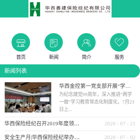
首页
新闻
简介
服务
新闻列表
华西金控第一党支部开展“学党史 知党情 做合格党员”主题教育工作会
为纪念建党99周年，深入推进“两学
一做”学习教育常态化制度化，7月23
日上...
华西保险经纪召开2019年度领导班子述职考核工作会
2020
-
07
-
21
午，华西金控第一党支部举办了“学
安全生产月|华西保险经纪举办应急消防安全知识培训
2020
-
07
-
02
党史、知党情、...