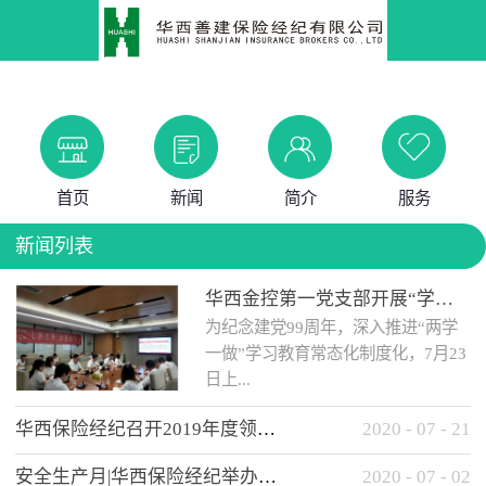
首页
新闻
简介
服务
新闻列表
华西金控第一党支部开展“学党史 知党情 做合格党员”主题教育工作会
为纪念建党99周年，深入推进“两学
一做”学习教育常态化制度化，7月23
日上...
华西保险经纪召开2019年度领导班子述职考核工作会
2020
-
07
-
21
午，华西金控第一党支部举办了“学
安全生产月|华西保险经纪举办应急消防安全知识培训
2020
-
07
-
02
党史、知党情、...