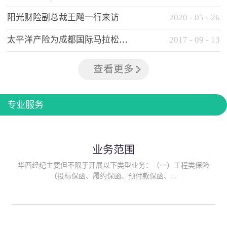
阳光财险副总裁王飚一行来访
2020
-
05
-
26
太平洋产险为成都国际马拉松提供全方位保险保障
2017
-
09
-
13
查看更多
专业服务
业务范围
华西经纪主要但不限于开展以下类型业务：（一）工程类保险
（投标保函、履约保函、预付款保函、...
质量保函、建筑工程/安装工程一切险、建筑工程施工人员团体意
外伤害综合保险、建筑施工企业雇主责任保险等）；（二）政府