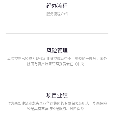
民生类保险（安全生产责任险、环境污染责任险、食品安全责任
经办流程
险、政府公共安全责任保险/自然灾害公众责任保险、精神病监护
人责任险、首台套/首版次保险、科技保险等）；（三）传统财产
服务流程介绍
险业务（车辆保险、企业财产保险、雇主责任险、企业员工团体
意外险、公众责任险、诉讼财产保全保函等）；（四）传统人身
险业务（意外险、健康险、养老险/年金等）；（五）其他定制保
险产品；（六）保险招投标业务。随着业务的开展，华西经纪会
逐步向集团产业链上下游延伸保险经纪服务，不仅把专业的建筑
工程领域保险经纪服务提供给同业企业，同时也为社会各行业提
供专业、优质的保险经纪服务。
风险管理
风险控制已经成为现代企业管控体系中不可或缺的一部分，国务
院国有资产监督管理委员会在《中央...
企业全面风险管理指引》中明确要求中央企业要建立风险管理组
织体系、制定风险管理措施、设立风险管理部门或聘请专业机构
进行风险管理。 四川华西保险经纪有限公司作为保险经纪人
项目业绩
能够为客户降低风险管理成本，提高经营效率；能够为企业提供
从风险评估、风险分析、风险防范、风险转移到灾后防损、索赔
作为西部建筑业龙头企业华西集团的专属保险经纪人，华西保险
等全方位、全过程、专家式的服务，拓展和深化由保险公司提供
经纪具有丰富的经纪服务、风险保障...
的传统服务，免却客户的后顾之忧。