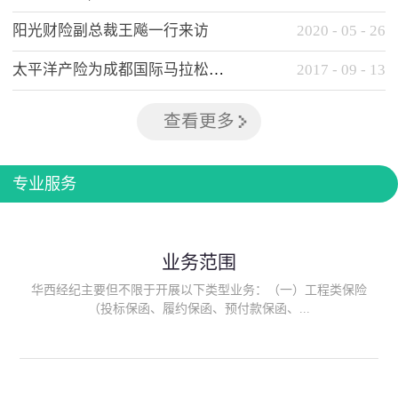
阳光财险副总裁王飚一行来访
2020
-
05
-
26
太平洋产险为成都国际马拉松提供全方位保险保障
2017
-
09
-
13
查看更多
专业服务
业务范围
华西经纪主要但不限于开展以下类型业务：（一）工程类保险
（投标保函、履约保函、预付款保函、...
质量保函、建筑工程/安装工程一切险、建筑工程施工人员团体意
外伤害综合保险、建筑施工企业雇主责任保险等）；（二）政府