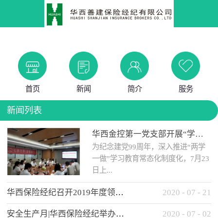
首页
新闻
简介
服务
新闻列表
华西金控第一党支部开展“学党史 知党情 做合格党员”主题教育工作会
为纪念建党99周年，深入推进“两学
一做”学习教育常态化制度化，7月23
日上...
华西保险经纪召开2019年度领导班子述职考核工作会
2020
-
07
-
21
午，华西金控第一党支部举办了“学
安全生产月|华西保险经纪举办应急消防安全知识培训
2020
-
07
-
02
党史、知党情、...