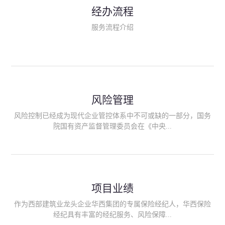
民生类保险（安全生产责任险、环境污染责任险、食品安全责任
经办流程
险、政府公共安全责任保险/自然灾害公众责任保险、精神病监护
人责任险、首台套/首版次保险、科技保险等）；（三）传统财产
服务流程介绍
险业务（车辆保险、企业财产保险、雇主责任险、企业员工团体
意外险、公众责任险、诉讼财产保全保函等）；（四）传统人身
险业务（意外险、健康险、养老险/年金等）；（五）其他定制保
险产品；（六）保险招投标业务。随着业务的开展，华西经纪会
逐步向集团产业链上下游延伸保险经纪服务，不仅把专业的建筑
工程领域保险经纪服务提供给同业企业，同时也为社会各行业提
供专业、优质的保险经纪服务。
风险管理
风险控制已经成为现代企业管控体系中不可或缺的一部分，国务
院国有资产监督管理委员会在《中央...
企业全面风险管理指引》中明确要求中央企业要建立风险管理组
织体系、制定风险管理措施、设立风险管理部门或聘请专业机构
进行风险管理。 四川华西保险经纪有限公司作为保险经纪人
项目业绩
能够为客户降低风险管理成本，提高经营效率；能够为企业提供
从风险评估、风险分析、风险防范、风险转移到灾后防损、索赔
作为西部建筑业龙头企业华西集团的专属保险经纪人，华西保险
等全方位、全过程、专家式的服务，拓展和深化由保险公司提供
经纪具有丰富的经纪服务、风险保障...
的传统服务，免却客户的后顾之忧。