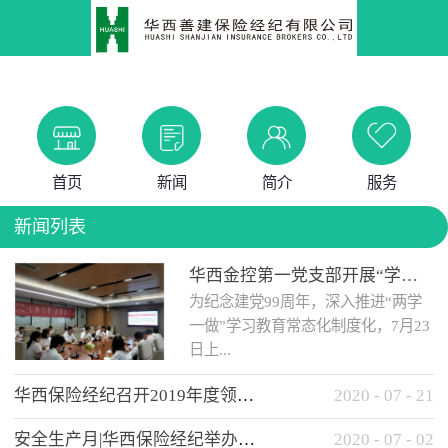
首页
新闻
简介
服务
新闻列表
华西金控第一党支部开展“学党史 知党情 做合格党员”主题教育工作会
为纪念建党99周年，深入推进“两学
一做”学习教育常态化制度化，7月23
日上...
华西保险经纪召开2019年度领导班子述职考核工作会
2020
-
07
-
21
午，华西金控第一党支部举办了“学
安全生产月|华西保险经纪举办应急消防安全知识培训
2020
-
07
-
02
党史、知党情、...