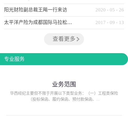
阳光财险副总裁王飚一行来访
2020
-
05
-
26
太平洋产险为成都国际马拉松提供全方位保险保障
2017
-
09
-
13
查看更多
专业服务
业务范围
华西经纪主要但不限于开展以下类型业务：（一）工程类保险
（投标保函、履约保函、预付款保函、...
质量保函、建筑工程/安装工程一切险、建筑工程施工人员团体意
外伤害综合保险、建筑施工企业雇主责任保险等）；（二）政府