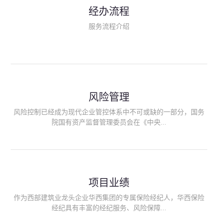
民生类保险（安全生产责任险、环境污染责任险、食品安全责任
经办流程
险、政府公共安全责任保险/自然灾害公众责任保险、精神病监护
人责任险、首台套/首版次保险、科技保险等）；（三）传统财产
服务流程介绍
险业务（车辆保险、企业财产保险、雇主责任险、企业员工团体
意外险、公众责任险、诉讼财产保全保函等）；（四）传统人身
险业务（意外险、健康险、养老险/年金等）；（五）其他定制保
险产品；（六）保险招投标业务。随着业务的开展，华西经纪会
逐步向集团产业链上下游延伸保险经纪服务，不仅把专业的建筑
工程领域保险经纪服务提供给同业企业，同时也为社会各行业提
供专业、优质的保险经纪服务。
风险管理
风险控制已经成为现代企业管控体系中不可或缺的一部分，国务
院国有资产监督管理委员会在《中央...
企业全面风险管理指引》中明确要求中央企业要建立风险管理组
织体系、制定风险管理措施、设立风险管理部门或聘请专业机构
进行风险管理。 四川华西保险经纪有限公司作为保险经纪人
项目业绩
能够为客户降低风险管理成本，提高经营效率；能够为企业提供
从风险评估、风险分析、风险防范、风险转移到灾后防损、索赔
作为西部建筑业龙头企业华西集团的专属保险经纪人，华西保险
等全方位、全过程、专家式的服务，拓展和深化由保险公司提供
经纪具有丰富的经纪服务、风险保障...
的传统服务，免却客户的后顾之忧。