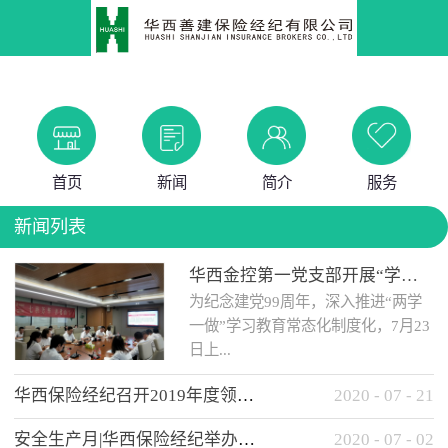
首页
新闻
简介
服务
新闻列表
华西金控第一党支部开展“学党史 知党情 做合格党员”主题教育工作会
为纪念建党99周年，深入推进“两学
一做”学习教育常态化制度化，7月23
日上...
华西保险经纪召开2019年度领导班子述职考核工作会
2020
-
07
-
21
午，华西金控第一党支部举办了“学
安全生产月|华西保险经纪举办应急消防安全知识培训
2020
-
07
-
02
党史、知党情、...