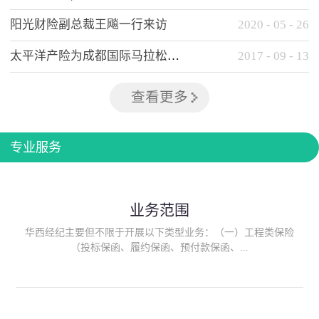
阳光财险副总裁王飚一行来访
2020
-
05
-
26
太平洋产险为成都国际马拉松提供全方位保险保障
2017
-
09
-
13
查看更多
专业服务
业务范围
华西经纪主要但不限于开展以下类型业务：（一）工程类保险
（投标保函、履约保函、预付款保函、...
质量保函、建筑工程/安装工程一切险、建筑工程施工人员团体意
外伤害综合保险、建筑施工企业雇主责任保险等）；（二）政府