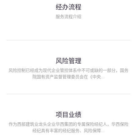
民生类保险（安全生产责任险、环境污染责任险、食品安全责任
经办流程
险、政府公共安全责任保险/自然灾害公众责任保险、精神病监护
人责任险、首台套/首版次保险、科技保险等）；（三）传统财产
服务流程介绍
险业务（车辆保险、企业财产保险、雇主责任险、企业员工团体
意外险、公众责任险、诉讼财产保全保函等）；（四）传统人身
险业务（意外险、健康险、养老险/年金等）；（五）其他定制保
险产品；（六）保险招投标业务。随着业务的开展，华西经纪会
逐步向集团产业链上下游延伸保险经纪服务，不仅把专业的建筑
工程领域保险经纪服务提供给同业企业，同时也为社会各行业提
供专业、优质的保险经纪服务。
风险管理
风险控制已经成为现代企业管控体系中不可或缺的一部分，国务
院国有资产监督管理委员会在《中央...
企业全面风险管理指引》中明确要求中央企业要建立风险管理组
织体系、制定风险管理措施、设立风险管理部门或聘请专业机构
进行风险管理。 四川华西保险经纪有限公司作为保险经纪人
项目业绩
能够为客户降低风险管理成本，提高经营效率；能够为企业提供
从风险评估、风险分析、风险防范、风险转移到灾后防损、索赔
作为西部建筑业龙头企业华西集团的专属保险经纪人，华西保险
等全方位、全过程、专家式的服务，拓展和深化由保险公司提供
经纪具有丰富的经纪服务、风险保障...
的传统服务，免却客户的后顾之忧。