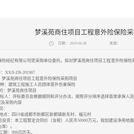
梦溪苑商住项目工程意外险保险采
日期：
2019-04-30
来源：
保险经纪有限公司受采购单位委托，拟对梦溪苑商住项目工程意外险保险
。
XXJJ-ZB-201907
：梦溪苑商住项目工程意外险保险采购项目
购险种：建筑工程施工人员团体意外伤害保险
标的：梦溪苑商住项目
确定中标人：评标委员会根据细则和评分办法，按照评分排序选择首席承保人
况及采购内容
概况：
 建设地点：四川省成都市新都区新都镇新东村、福元村
项目总投资：本工程暂定合同价（含税）人民币50000万元，规划建设净用地面积为3
为准）。
计划工期：900日历天。