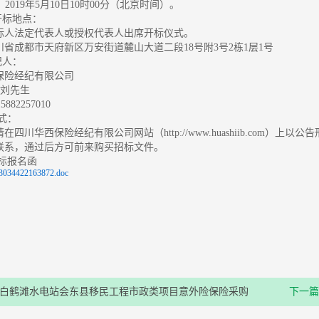
2019年5月10日10时00分（北京时间）。
开标地点：
标人法定代表人或授权代表人出席开标仪式。
省成都市天府新区万安街道麓山大道二段18号附3号2栋1层1号
纪人：
保险经纪有限公司
：刘先生
82257010
形式：
请在四川华西保险经纪有限公司
网站（http://www.huashiib.c
联系，通过后方可前来购买招标文件。
投标报名函
3034422163872.doc
白鹤滩水电站会东县移民工程市政类项目意外险保险采购
下一篇