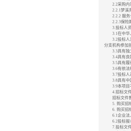
2.2采购
2.2.1
2.2.2
2.2.
3.投标
3.1在
3.2投
分支机构参加
3.3具有
3.4具
3.5具
3.6有
3.7投
3.8具
3.9本项
4.招标文
招标文件售
5. 购
6. 购买
6.1企
6.2投
7.投标文