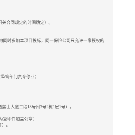
照相关合同规定的时间确定）。
机构同时参加本项目投标，同一保险公司只允许一家授权的
行业监管部门责令停业；
麓山大道二段18号附3号2栋1层1号）。
均为复印件加盖公章；
件）。