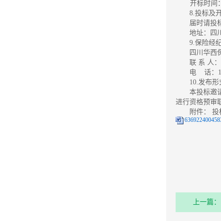
开标时间：
8.投标及
届时请投
地址：四川
9.保险经
四川华西
联 系 人
电 话：158
10.发布
本投标邀
进行资格预审
附件： 
636922400458
上一篇：