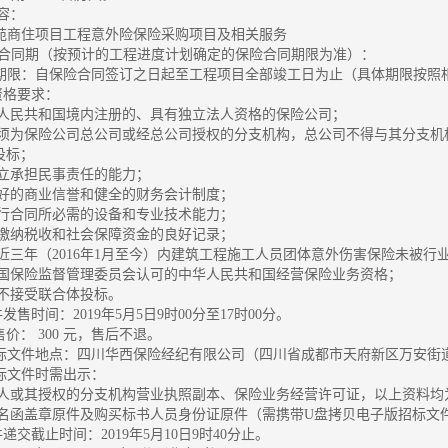
内容：
梦溪苑商住项目工程意外险保险采购项目及相关服务
 服务合同期（按预计的工程进度计划确定的保险合同期限为准）：
3保险期限：自保险合同签订之日起至工程项目全部竣工日为止（具体期限按
人资格要求：
中华人民共和国境内注册的、具有独立法人资格的保险公司；
标人须为保险公司总公司或经总公司授权的分支机构，总公司不得与其分支
投标；
独立承担民事责任的能力；
有良好的商业信誉和健全的财务会计制度；
有履行合同所必需的设备和专业技术能力；
依法缴纳税收和社会保障资金的良好记录；
标人近三年（2016年1月至今）内建筑工程施工人员团体意外伤害保险未被
有中国保险监督管理委员会认可的中华人民共和国经营保险业务资格；
目不接受联合体投标。
件发售时间：2019年5月5日9时00分至17时00分。
价： 300 元，售后不退。
买招标文件地点：四川华西保险经纪有限公司（四川省成都市天府新区万安街道
招标文件时需出示：
业法人或其授权的分支机构营业执照副本、保险业务经营许可证，以上资料
标报名函盖章原件及购买标书人员身份证原件（需携带U盘拷贝电子版招标文
件递交截止时间：2019年5月10日9时40分止。