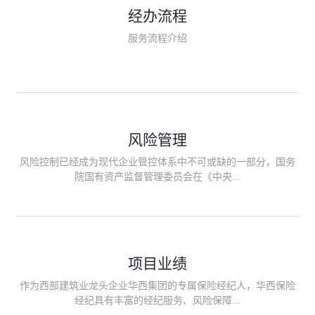
民生类保险（安全生产责任险、环境污染责任险、食品安全责任
经办流程
险、政府公共安全责任保险/自然灾害公众责任保险、精神病监护
人责任险、首台套/首版次保险、科技保险等）；（三）传统财产
服务流程介绍
险业务（车辆保险、企业财产保险、雇主责任险、企业员工团体
意外险、公众责任险、诉讼财产保全保函等）；（四）传统人身
险业务（意外险、健康险、养老险/年金等）；（五）其他定制保
险产品；（六）保险招投标业务。随着业务的开展，华西经纪会
逐步向集团产业链上下游延伸保险经纪服务，不仅把专业的建筑
工程领域保险经纪服务提供给同业企业，同时也为社会各行业提
供专业、优质的保险经纪服务。
风险管理
风险控制已经成为现代企业管控体系中不可或缺的一部分，国务
院国有资产监督管理委员会在《中央...
企业全面风险管理指引》中明确要求中央企业要建立风险管理组
织体系、制定风险管理措施、设立风险管理部门或聘请专业机构
进行风险管理。 四川华西保险经纪有限公司作为保险经纪人
项目业绩
能够为客户降低风险管理成本，提高经营效率；能够为企业提供
从风险评估、风险分析、风险防范、风险转移到灾后防损、索赔
作为西部建筑业龙头企业华西集团的专属保险经纪人，华西保险
等全方位、全过程、专家式的服务，拓展和深化由保险公司提供
经纪具有丰富的经纪服务、风险保障...
的传统服务，免却客户的后顾之忧。