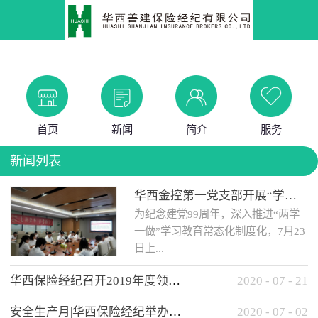
首页
新闻
简介
服务
新闻列表
华西金控第一党支部开展“学党史 知党情 做合格党员”主题教育工作会
为纪念建党99周年，深入推进“两学
一做”学习教育常态化制度化，7月23
日上...
华西保险经纪召开2019年度领导班子述职考核工作会
2020
-
07
-
21
午，华西金控第一党支部举办了“学
安全生产月|华西保险经纪举办应急消防安全知识培训
2020
-
07
-
02
党史、知党情、...