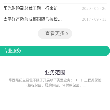
阳光财险副总裁王飚一行来访
2020
-
05
-
26
太平洋产险为成都国际马拉松提供全方位保险保障
2017
-
09
-
13
查看更多
专业服务
业务范围
华西经纪主要但不限于开展以下类型业务：（一）工程类保险
（投标保函、履约保函、预付款保函、...
质量保函、建筑工程/安装工程一切险、建筑工程施工人员团体意
外伤害综合保险、建筑施工企业雇主责任保险等）；（二）政府