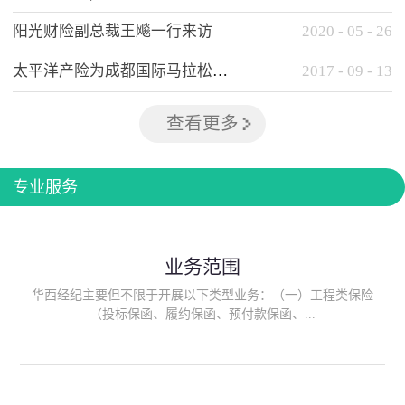
阳光财险副总裁王飚一行来访
2020
-
05
-
26
太平洋产险为成都国际马拉松提供全方位保险保障
2017
-
09
-
13
查看更多
专业服务
业务范围
华西经纪主要但不限于开展以下类型业务：（一）工程类保险
（投标保函、履约保函、预付款保函、...
质量保函、建筑工程/安装工程一切险、建筑工程施工人员团体意
外伤害综合保险、建筑施工企业雇主责任保险等）；（二）政府