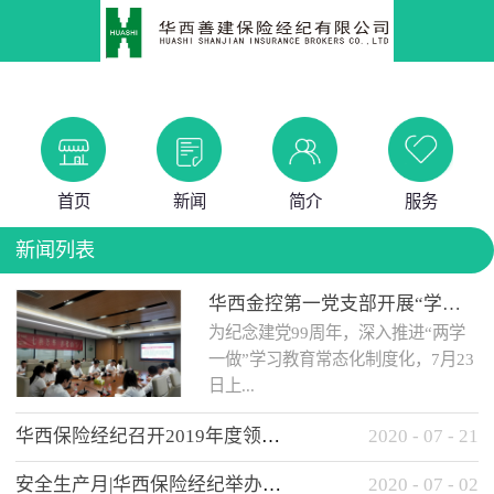
首页
新闻
简介
服务
新闻列表
华西金控第一党支部开展“学党史 知党情 做合格党员”主题教育工作会
为纪念建党99周年，深入推进“两学
一做”学习教育常态化制度化，7月23
日上...
华西保险经纪召开2019年度领导班子述职考核工作会
2020
-
07
-
21
午，华西金控第一党支部举办了“学
安全生产月|华西保险经纪举办应急消防安全知识培训
2020
-
07
-
02
党史、知党情、...