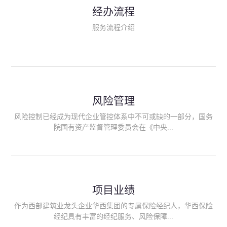
民生类保险（安全生产责任险、环境污染责任险、食品安全责任
经办流程
险、政府公共安全责任保险/自然灾害公众责任保险、精神病监护
人责任险、首台套/首版次保险、科技保险等）；（三）传统财产
服务流程介绍
险业务（车辆保险、企业财产保险、雇主责任险、企业员工团体
意外险、公众责任险、诉讼财产保全保函等）；（四）传统人身
险业务（意外险、健康险、养老险/年金等）；（五）其他定制保
险产品；（六）保险招投标业务。随着业务的开展，华西经纪会
逐步向集团产业链上下游延伸保险经纪服务，不仅把专业的建筑
工程领域保险经纪服务提供给同业企业，同时也为社会各行业提
供专业、优质的保险经纪服务。
风险管理
风险控制已经成为现代企业管控体系中不可或缺的一部分，国务
院国有资产监督管理委员会在《中央...
企业全面风险管理指引》中明确要求中央企业要建立风险管理组
织体系、制定风险管理措施、设立风险管理部门或聘请专业机构
进行风险管理。 四川华西保险经纪有限公司作为保险经纪人
项目业绩
能够为客户降低风险管理成本，提高经营效率；能够为企业提供
从风险评估、风险分析、风险防范、风险转移到灾后防损、索赔
作为西部建筑业龙头企业华西集团的专属保险经纪人，华西保险
等全方位、全过程、专家式的服务，拓展和深化由保险公司提供
经纪具有丰富的经纪服务、风险保障...
的传统服务，免却客户的后顾之忧。