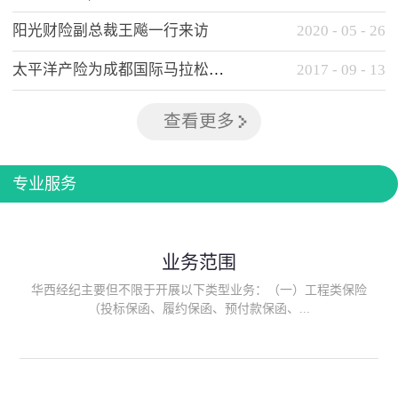
阳光财险副总裁王飚一行来访
2020
-
05
-
26
太平洋产险为成都国际马拉松提供全方位保险保障
2017
-
09
-
13
查看更多
专业服务
业务范围
华西经纪主要但不限于开展以下类型业务：（一）工程类保险
（投标保函、履约保函、预付款保函、...
质量保函、建筑工程/安装工程一切险、建筑工程施工人员团体意
外伤害综合保险、建筑施工企业雇主责任保险等）；（二）政府