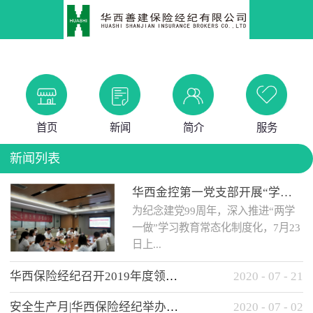
首页
新闻
简介
服务
新闻列表
华西金控第一党支部开展“学党史 知党情 做合格党员”主题教育工作会
为纪念建党99周年，深入推进“两学
一做”学习教育常态化制度化，7月23
日上...
华西保险经纪召开2019年度领导班子述职考核工作会
2020
-
07
-
21
午，华西金控第一党支部举办了“学
安全生产月|华西保险经纪举办应急消防安全知识培训
2020
-
07
-
02
党史、知党情、...