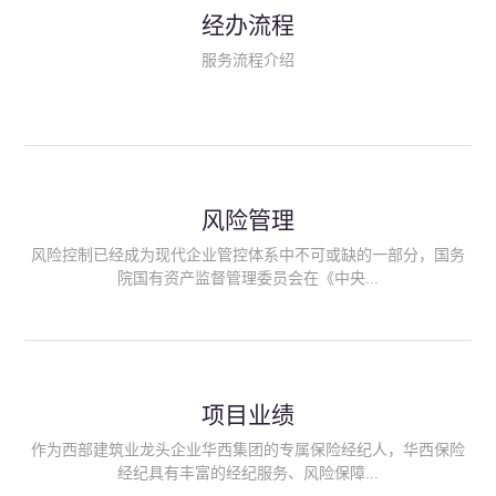
民生类保险（安全生产责任险、环境污染责任险、食品安全责任
经办流程
险、政府公共安全责任保险/自然灾害公众责任保险、精神病监护
人责任险、首台套/首版次保险、科技保险等）；（三）传统财产
服务流程介绍
险业务（车辆保险、企业财产保险、雇主责任险、企业员工团体
意外险、公众责任险、诉讼财产保全保函等）；（四）传统人身
险业务（意外险、健康险、养老险/年金等）；（五）其他定制保
险产品；（六）保险招投标业务。随着业务的开展，华西经纪会
逐步向集团产业链上下游延伸保险经纪服务，不仅把专业的建筑
工程领域保险经纪服务提供给同业企业，同时也为社会各行业提
供专业、优质的保险经纪服务。
风险管理
风险控制已经成为现代企业管控体系中不可或缺的一部分，国务
院国有资产监督管理委员会在《中央...
企业全面风险管理指引》中明确要求中央企业要建立风险管理组
织体系、制定风险管理措施、设立风险管理部门或聘请专业机构
进行风险管理。 四川华西保险经纪有限公司作为保险经纪人
项目业绩
能够为客户降低风险管理成本，提高经营效率；能够为企业提供
从风险评估、风险分析、风险防范、风险转移到灾后防损、索赔
作为西部建筑业龙头企业华西集团的专属保险经纪人，华西保险
等全方位、全过程、专家式的服务，拓展和深化由保险公司提供
经纪具有丰富的经纪服务、风险保障...
的传统服务，免却客户的后顾之忧。