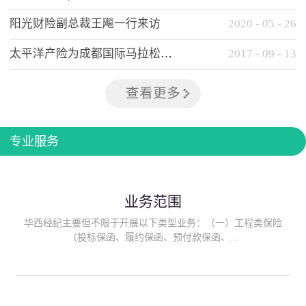
阳光财险副总裁王飚一行来访
2020
-
05
-
26
太平洋产险为成都国际马拉松提供全方位保险保障
2017
-
09
-
13
查看更多
专业服务
业务范围
华西经纪主要但不限于开展以下类型业务：（一）工程类保险
（投标保函、履约保函、预付款保函、...
质量保函、建筑工程/安装工程一切险、建筑工程施工人员团体意
外伤害综合保险、建筑施工企业雇主责任保险等）；（二）政府