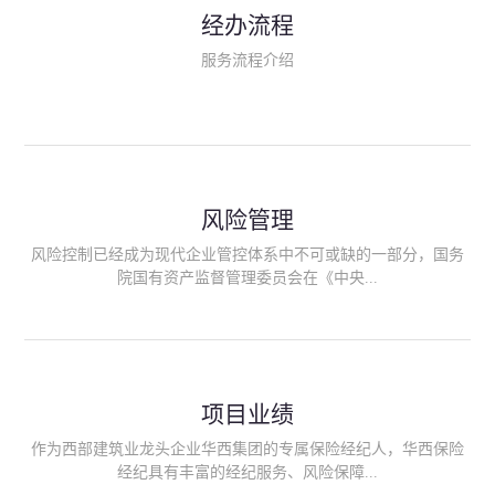
民生类保险（安全生产责任险、环境污染责任险、食品安全责任
经办流程
险、政府公共安全责任保险/自然灾害公众责任保险、精神病监护
人责任险、首台套/首版次保险、科技保险等）；（三）传统财产
服务流程介绍
险业务（车辆保险、企业财产保险、雇主责任险、企业员工团体
意外险、公众责任险、诉讼财产保全保函等）；（四）传统人身
险业务（意外险、健康险、养老险/年金等）；（五）其他定制保
险产品；（六）保险招投标业务。随着业务的开展，华西经纪会
逐步向集团产业链上下游延伸保险经纪服务，不仅把专业的建筑
工程领域保险经纪服务提供给同业企业，同时也为社会各行业提
供专业、优质的保险经纪服务。
风险管理
风险控制已经成为现代企业管控体系中不可或缺的一部分，国务
院国有资产监督管理委员会在《中央...
企业全面风险管理指引》中明确要求中央企业要建立风险管理组
织体系、制定风险管理措施、设立风险管理部门或聘请专业机构
进行风险管理。 四川华西保险经纪有限公司作为保险经纪人
项目业绩
能够为客户降低风险管理成本，提高经营效率；能够为企业提供
从风险评估、风险分析、风险防范、风险转移到灾后防损、索赔
作为西部建筑业龙头企业华西集团的专属保险经纪人，华西保险
等全方位、全过程、专家式的服务，拓展和深化由保险公司提供
经纪具有丰富的经纪服务、风险保障...
的传统服务，免却客户的后顾之忧。