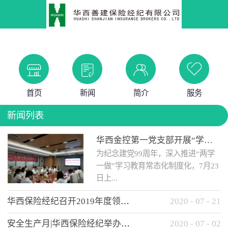
首页
新闻
简介
服务
新闻列表
华西金控第一党支部开展“学党史 知党情 做合格党员”主题教育工作会
为纪念建党99周年，深入推进“两学
一做”学习教育常态化制度化，7月23
日上...
华西保险经纪召开2019年度领导班子述职考核工作会
2020
-
07
-
21
午，华西金控第一党支部举办了“学
安全生产月|华西保险经纪举办应急消防安全知识培训
2020
-
07
-
02
党史、知党情、...