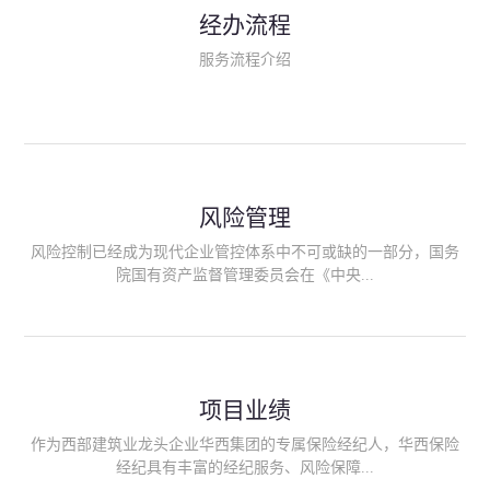
民生类保险（安全生产责任险、环境污染责任险、食品安全责任
经办流程
险、政府公共安全责任保险/自然灾害公众责任保险、精神病监护
人责任险、首台套/首版次保险、科技保险等）；（三）传统财产
服务流程介绍
险业务（车辆保险、企业财产保险、雇主责任险、企业员工团体
意外险、公众责任险、诉讼财产保全保函等）；（四）传统人身
险业务（意外险、健康险、养老险/年金等）；（五）其他定制保
险产品；（六）保险招投标业务。随着业务的开展，华西经纪会
逐步向集团产业链上下游延伸保险经纪服务，不仅把专业的建筑
工程领域保险经纪服务提供给同业企业，同时也为社会各行业提
供专业、优质的保险经纪服务。
风险管理
风险控制已经成为现代企业管控体系中不可或缺的一部分，国务
院国有资产监督管理委员会在《中央...
企业全面风险管理指引》中明确要求中央企业要建立风险管理组
织体系、制定风险管理措施、设立风险管理部门或聘请专业机构
进行风险管理。 四川华西保险经纪有限公司作为保险经纪人
项目业绩
能够为客户降低风险管理成本，提高经营效率；能够为企业提供
从风险评估、风险分析、风险防范、风险转移到灾后防损、索赔
作为西部建筑业龙头企业华西集团的专属保险经纪人，华西保险
等全方位、全过程、专家式的服务，拓展和深化由保险公司提供
经纪具有丰富的经纪服务、风险保障...
的传统服务，免却客户的后顾之忧。