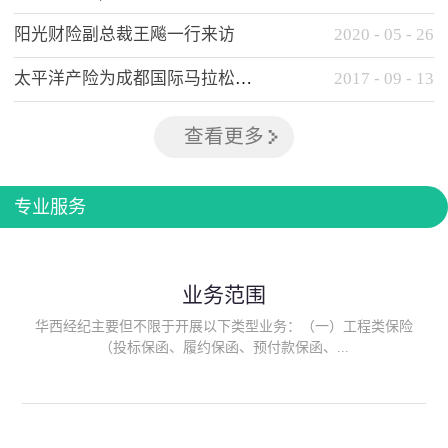
阳光财险副总裁王飚一行来访
2020
-
05
-
26
太平洋产险为成都国际马拉松提供全方位保险保障
2017
-
09
-
13
查看更多
专业服务
业务范围
华西经纪主要但不限于开展以下类型业务：（一）工程类保险
（投标保函、履约保函、预付款保函、...
质量保函、建筑工程/安装工程一切险、建筑工程施工人员团体意
外伤害综合保险、建筑施工企业雇主责任保险等）；（二）政府