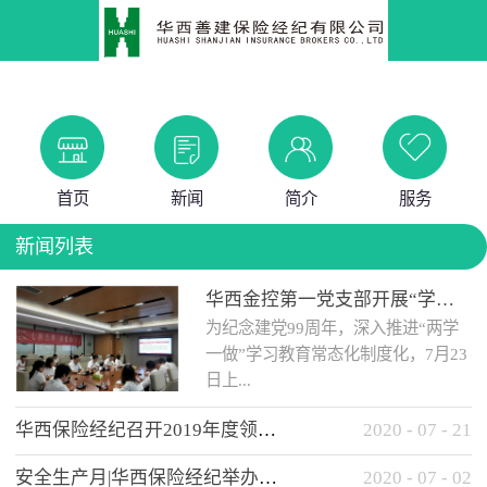
首页
新闻
简介
服务
新闻列表
华西金控第一党支部开展“学党史 知党情 做合格党员”主题教育工作会
为纪念建党99周年，深入推进“两学
一做”学习教育常态化制度化，7月23
日上...
华西保险经纪召开2019年度领导班子述职考核工作会
2020
-
07
-
21
午，华西金控第一党支部举办了“学
安全生产月|华西保险经纪举办应急消防安全知识培训
2020
-
07
-
02
党史、知党情、...