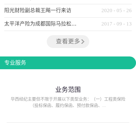
阳光财险副总裁王飚一行来访
2020
-
05
-
26
太平洋产险为成都国际马拉松提供全方位保险保障
2017
-
09
-
13
查看更多
专业服务
业务范围
华西经纪主要但不限于开展以下类型业务：（一）工程类保险
（投标保函、履约保函、预付款保函、...
质量保函、建筑工程/安装工程一切险、建筑工程施工人员团体意
外伤害综合保险、建筑施工企业雇主责任保险等）；（二）政府