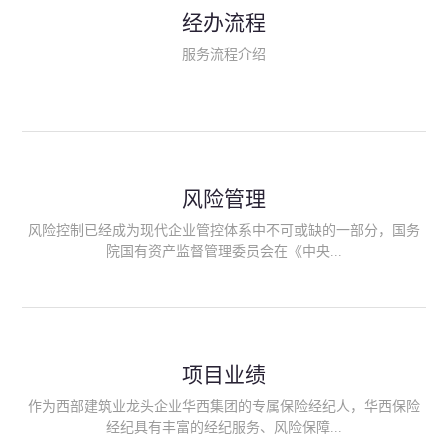
民生类保险（安全生产责任险、环境污染责任险、食品安全责任
经办流程
险、政府公共安全责任保险/自然灾害公众责任保险、精神病监护
人责任险、首台套/首版次保险、科技保险等）；（三）传统财产
服务流程介绍
险业务（车辆保险、企业财产保险、雇主责任险、企业员工团体
意外险、公众责任险、诉讼财产保全保函等）；（四）传统人身
险业务（意外险、健康险、养老险/年金等）；（五）其他定制保
险产品；（六）保险招投标业务。随着业务的开展，华西经纪会
逐步向集团产业链上下游延伸保险经纪服务，不仅把专业的建筑
工程领域保险经纪服务提供给同业企业，同时也为社会各行业提
供专业、优质的保险经纪服务。
风险管理
风险控制已经成为现代企业管控体系中不可或缺的一部分，国务
院国有资产监督管理委员会在《中央...
企业全面风险管理指引》中明确要求中央企业要建立风险管理组
织体系、制定风险管理措施、设立风险管理部门或聘请专业机构
进行风险管理。 四川华西保险经纪有限公司作为保险经纪人
项目业绩
能够为客户降低风险管理成本，提高经营效率；能够为企业提供
从风险评估、风险分析、风险防范、风险转移到灾后防损、索赔
作为西部建筑业龙头企业华西集团的专属保险经纪人，华西保险
等全方位、全过程、专家式的服务，拓展和深化由保险公司提供
经纪具有丰富的经纪服务、风险保障...
的传统服务，免却客户的后顾之忧。