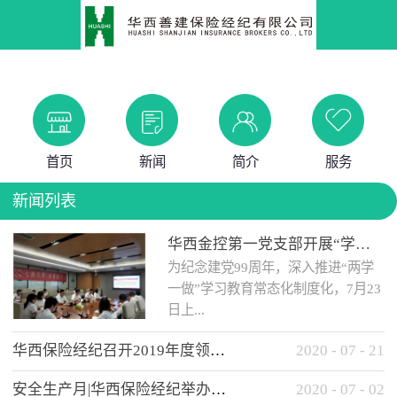
首页
新闻
简介
服务
新闻列表
华西金控第一党支部开展“学党史 知党情 做合格党员”主题教育工作会
为纪念建党99周年，深入推进“两学
一做”学习教育常态化制度化，7月23
日上...
华西保险经纪召开2019年度领导班子述职考核工作会
2020
-
07
-
21
午，华西金控第一党支部举办了“学
安全生产月|华西保险经纪举办应急消防安全知识培训
2020
-
07
-
02
党史、知党情、...