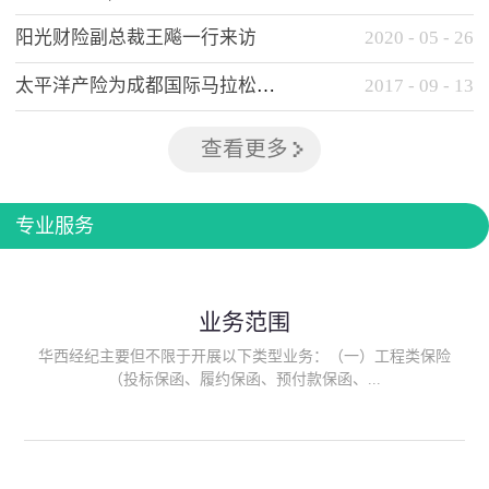
阳光财险副总裁王飚一行来访
2020
-
05
-
26
太平洋产险为成都国际马拉松提供全方位保险保障
2017
-
09
-
13
查看更多
专业服务
业务范围
华西经纪主要但不限于开展以下类型业务：（一）工程类保险
（投标保函、履约保函、预付款保函、...
质量保函、建筑工程/安装工程一切险、建筑工程施工人员团体意
外伤害综合保险、建筑施工企业雇主责任保险等）；（二）政府