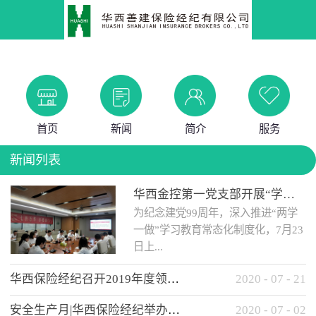
首页
新闻
简介
服务
新闻列表
华西金控第一党支部开展“学党史 知党情 做合格党员”主题教育工作会
为纪念建党99周年，深入推进“两学
一做”学习教育常态化制度化，7月23
日上...
华西保险经纪召开2019年度领导班子述职考核工作会
2020
-
07
-
21
午，华西金控第一党支部举办了“学
安全生产月|华西保险经纪举办应急消防安全知识培训
2020
-
07
-
02
党史、知党情、...