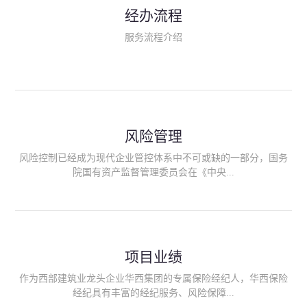
民生类保险（安全生产责任险、环境污染责任险、食品安全责任
经办流程
险、政府公共安全责任保险/自然灾害公众责任保险、精神病监护
人责任险、首台套/首版次保险、科技保险等）；（三）传统财产
服务流程介绍
险业务（车辆保险、企业财产保险、雇主责任险、企业员工团体
意外险、公众责任险、诉讼财产保全保函等）；（四）传统人身
险业务（意外险、健康险、养老险/年金等）；（五）其他定制保
险产品；（六）保险招投标业务。随着业务的开展，华西经纪会
逐步向集团产业链上下游延伸保险经纪服务，不仅把专业的建筑
工程领域保险经纪服务提供给同业企业，同时也为社会各行业提
供专业、优质的保险经纪服务。
风险管理
风险控制已经成为现代企业管控体系中不可或缺的一部分，国务
院国有资产监督管理委员会在《中央...
企业全面风险管理指引》中明确要求中央企业要建立风险管理组
织体系、制定风险管理措施、设立风险管理部门或聘请专业机构
进行风险管理。 四川华西保险经纪有限公司作为保险经纪人
项目业绩
能够为客户降低风险管理成本，提高经营效率；能够为企业提供
从风险评估、风险分析、风险防范、风险转移到灾后防损、索赔
作为西部建筑业龙头企业华西集团的专属保险经纪人，华西保险
等全方位、全过程、专家式的服务，拓展和深化由保险公司提供
经纪具有丰富的经纪服务、风险保障...
的传统服务，免却客户的后顾之忧。