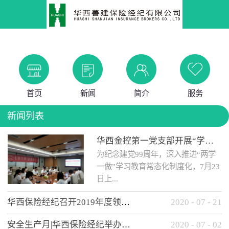
首页
新闻
简介
服务
新闻列表
华西金控第一党支部开展“学党史 知党情 做合格党员”主题教育工作会
为纪念建党99周年，深入推进“两学
一做”学习教育常态化制度化，7月23
日上...
华西保险经纪召开2019年度领导班子述职考核工作会
2020
-
07
-
21
午，华西金控第一党支部举办了“学
安全生产月|华西保险经纪举办应急消防安全知识培训
2020
-
07
-
02
党史、知党情、...