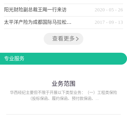
阳光财险副总裁王飚一行来访
2020
-
05
-
26
太平洋产险为成都国际马拉松提供全方位保险保障
2017
-
09
-
13
查看更多
专业服务
业务范围
华西经纪主要但不限于开展以下类型业务：（一）工程类保险
（投标保函、履约保函、预付款保函、...
质量保函、建筑工程/安装工程一切险、建筑工程施工人员团体意
外伤害综合保险、建筑施工企业雇主责任保险等）；（二）政府