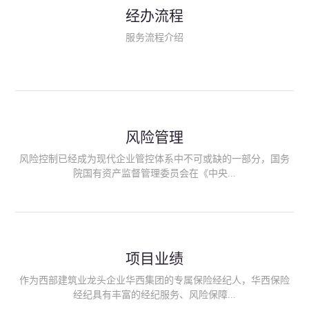
民生类保险（安全生产责任险、环境污染责任险、食品安全责任
经办流程
险、政府公共安全责任保险/自然灾害公众责任保险、精神病监护
人责任险、首台套/首版次保险、科技保险等）；（三）传统财产
服务流程介绍
险业务（车辆保险、企业财产保险、雇主责任险、企业员工团体
意外险、公众责任险、诉讼财产保全保函等）；（四）传统人身
险业务（意外险、健康险、养老险/年金等）；（五）其他定制保
险产品；（六）保险招投标业务。随着业务的开展，华西经纪会
逐步向集团产业链上下游延伸保险经纪服务，不仅把专业的建筑
工程领域保险经纪服务提供给同业企业，同时也为社会各行业提
供专业、优质的保险经纪服务。
风险管理
风险控制已经成为现代企业管控体系中不可或缺的一部分，国务
院国有资产监督管理委员会在《中央...
企业全面风险管理指引》中明确要求中央企业要建立风险管理组
织体系、制定风险管理措施、设立风险管理部门或聘请专业机构
进行风险管理。 四川华西保险经纪有限公司作为保险经纪人
项目业绩
能够为客户降低风险管理成本，提高经营效率；能够为企业提供
从风险评估、风险分析、风险防范、风险转移到灾后防损、索赔
作为西部建筑业龙头企业华西集团的专属保险经纪人，华西保险
等全方位、全过程、专家式的服务，拓展和深化由保险公司提供
经纪具有丰富的经纪服务、风险保障...
的传统服务，免却客户的后顾之忧。