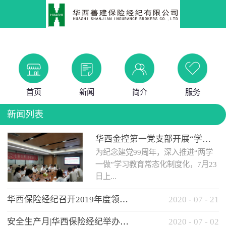
首页
新闻
简介
服务
新闻列表
华西金控第一党支部开展“学党史 知党情 做合格党员”主题教育工作会
为纪念建党99周年，深入推进“两学
一做”学习教育常态化制度化，7月23
日上...
华西保险经纪召开2019年度领导班子述职考核工作会
2020
-
07
-
21
午，华西金控第一党支部举办了“学
安全生产月|华西保险经纪举办应急消防安全知识培训
2020
-
07
-
02
党史、知党情、...