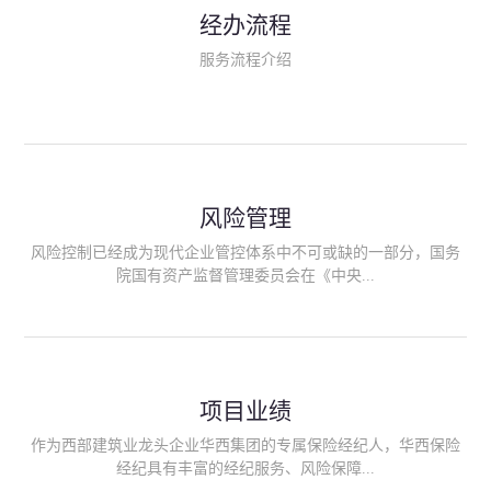
民生类保险（安全生产责任险、环境污染责任险、食品安全责任
经办流程
险、政府公共安全责任保险/自然灾害公众责任保险、精神病监护
人责任险、首台套/首版次保险、科技保险等）；（三）传统财产
服务流程介绍
险业务（车辆保险、企业财产保险、雇主责任险、企业员工团体
意外险、公众责任险、诉讼财产保全保函等）；（四）传统人身
险业务（意外险、健康险、养老险/年金等）；（五）其他定制保
险产品；（六）保险招投标业务。随着业务的开展，华西经纪会
逐步向集团产业链上下游延伸保险经纪服务，不仅把专业的建筑
工程领域保险经纪服务提供给同业企业，同时也为社会各行业提
供专业、优质的保险经纪服务。
风险管理
风险控制已经成为现代企业管控体系中不可或缺的一部分，国务
院国有资产监督管理委员会在《中央...
企业全面风险管理指引》中明确要求中央企业要建立风险管理组
织体系、制定风险管理措施、设立风险管理部门或聘请专业机构
进行风险管理。 四川华西保险经纪有限公司作为保险经纪人
项目业绩
能够为客户降低风险管理成本，提高经营效率；能够为企业提供
从风险评估、风险分析、风险防范、风险转移到灾后防损、索赔
作为西部建筑业龙头企业华西集团的专属保险经纪人，华西保险
等全方位、全过程、专家式的服务，拓展和深化由保险公司提供
经纪具有丰富的经纪服务、风险保障...
的传统服务，免却客户的后顾之忧。