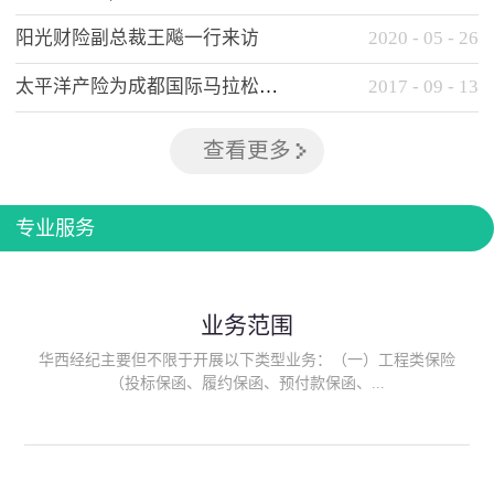
阳光财险副总裁王飚一行来访
2020
-
05
-
26
太平洋产险为成都国际马拉松提供全方位保险保障
2017
-
09
-
13
查看更多
专业服务
业务范围
华西经纪主要但不限于开展以下类型业务：（一）工程类保险
（投标保函、履约保函、预付款保函、...
质量保函、建筑工程/安装工程一切险、建筑工程施工人员团体意
外伤害综合保险、建筑施工企业雇主责任保险等）；（二）政府