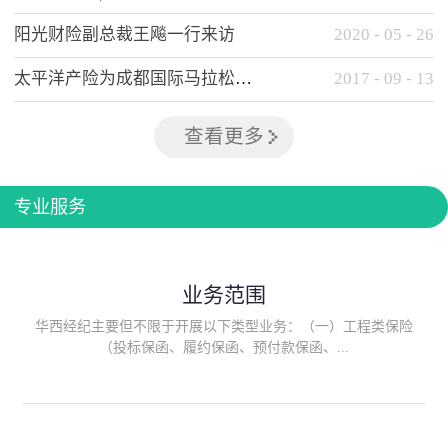
阳光财险副总裁王飚一行来访
2020
-
05
-
26
太平洋产险为成都国际马拉松提供全方位保险保障
2017
-
09
-
13
查看更多
专业服务
业务范围
华西经纪主要但不限于开展以下类型业务：（一）工程类保险
（投标保函、履约保函、预付款保函、...
质量保函、建筑工程/安装工程一切险、建筑工程施工人员团体意
外伤害综合保险、建筑施工企业雇主责任保险等）；（二）政府