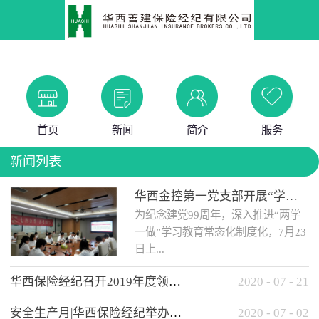
首页
新闻
简介
服务
新闻列表
华西金控第一党支部开展“学党史 知党情 做合格党员”主题教育工作会
为纪念建党99周年，深入推进“两学
一做”学习教育常态化制度化，7月23
日上...
华西保险经纪召开2019年度领导班子述职考核工作会
2020
-
07
-
21
午，华西金控第一党支部举办了“学
安全生产月|华西保险经纪举办应急消防安全知识培训
2020
-
07
-
02
党史、知党情、...