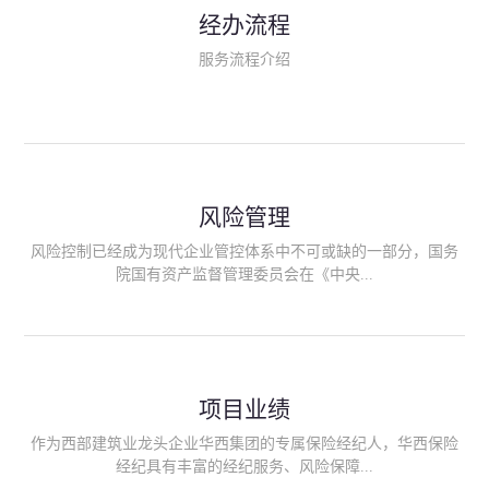
民生类保险（安全生产责任险、环境污染责任险、食品安全责任
经办流程
险、政府公共安全责任保险/自然灾害公众责任保险、精神病监护
人责任险、首台套/首版次保险、科技保险等）；（三）传统财产
服务流程介绍
险业务（车辆保险、企业财产保险、雇主责任险、企业员工团体
意外险、公众责任险、诉讼财产保全保函等）；（四）传统人身
险业务（意外险、健康险、养老险/年金等）；（五）其他定制保
险产品；（六）保险招投标业务。随着业务的开展，华西经纪会
逐步向集团产业链上下游延伸保险经纪服务，不仅把专业的建筑
工程领域保险经纪服务提供给同业企业，同时也为社会各行业提
供专业、优质的保险经纪服务。
风险管理
风险控制已经成为现代企业管控体系中不可或缺的一部分，国务
院国有资产监督管理委员会在《中央...
企业全面风险管理指引》中明确要求中央企业要建立风险管理组
织体系、制定风险管理措施、设立风险管理部门或聘请专业机构
进行风险管理。 四川华西保险经纪有限公司作为保险经纪人
项目业绩
能够为客户降低风险管理成本，提高经营效率；能够为企业提供
从风险评估、风险分析、风险防范、风险转移到灾后防损、索赔
作为西部建筑业龙头企业华西集团的专属保险经纪人，华西保险
等全方位、全过程、专家式的服务，拓展和深化由保险公司提供
经纪具有丰富的经纪服务、风险保障...
的传统服务，免却客户的后顾之忧。