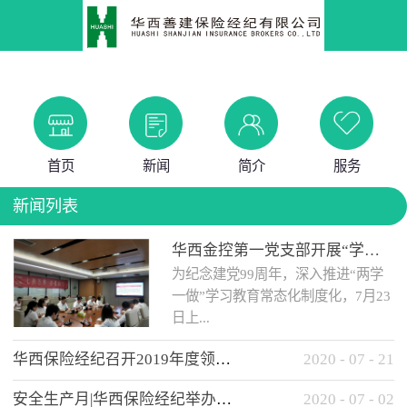
首页
新闻
简介
服务
新闻列表
华西金控第一党支部开展“学党史 知党情 做合格党员”主题教育工作会
为纪念建党99周年，深入推进“两学
一做”学习教育常态化制度化，7月23
日上...
华西保险经纪召开2019年度领导班子述职考核工作会
2020
-
07
-
21
午，华西金控第一党支部举办了“学
安全生产月|华西保险经纪举办应急消防安全知识培训
2020
-
07
-
02
党史、知党情、...