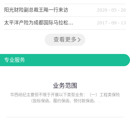
阳光财险副总裁王飚一行来访
2020
-
05
-
26
太平洋产险为成都国际马拉松提供全方位保险保障
2017
-
09
-
13
查看更多
专业服务
业务范围
华西经纪主要但不限于开展以下类型业务：（一）工程类保险
（投标保函、履约保函、预付款保函、...
质量保函、建筑工程/安装工程一切险、建筑工程施工人员团体意
外伤害综合保险、建筑施工企业雇主责任保险等）；（二）政府