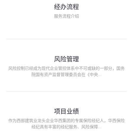
民生类保险（安全生产责任险、环境污染责任险、食品安全责任
经办流程
险、政府公共安全责任保险/自然灾害公众责任保险、精神病监护
人责任险、首台套/首版次保险、科技保险等）；（三）传统财产
服务流程介绍
险业务（车辆保险、企业财产保险、雇主责任险、企业员工团体
意外险、公众责任险、诉讼财产保全保函等）；（四）传统人身
险业务（意外险、健康险、养老险/年金等）；（五）其他定制保
险产品；（六）保险招投标业务。随着业务的开展，华西经纪会
逐步向集团产业链上下游延伸保险经纪服务，不仅把专业的建筑
工程领域保险经纪服务提供给同业企业，同时也为社会各行业提
供专业、优质的保险经纪服务。
风险管理
风险控制已经成为现代企业管控体系中不可或缺的一部分，国务
院国有资产监督管理委员会在《中央...
企业全面风险管理指引》中明确要求中央企业要建立风险管理组
织体系、制定风险管理措施、设立风险管理部门或聘请专业机构
进行风险管理。 四川华西保险经纪有限公司作为保险经纪人
项目业绩
能够为客户降低风险管理成本，提高经营效率；能够为企业提供
从风险评估、风险分析、风险防范、风险转移到灾后防损、索赔
作为西部建筑业龙头企业华西集团的专属保险经纪人，华西保险
等全方位、全过程、专家式的服务，拓展和深化由保险公司提供
经纪具有丰富的经纪服务、风险保障...
的传统服务，免却客户的后顾之忧。