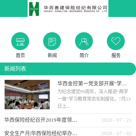
首页
新闻
简介
服务
新闻列表
华西金控第一党支部开展“学党史 知党情 做合格党员”主题教育工作会
为纪念建党99周年，深入推进“两学
一做”学习教育常态化制度化，7月23
日上...
华西保险经纪召开2019年度领导班子述职考核工作会
2020
-
07
-
21
午，华西金控第一党支部举办了“学
安全生产月|华西保险经纪举办应急消防安全知识培训
2020
-
07
-
02
党史、知党情、...