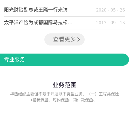
阳光财险副总裁王飚一行来访
2020
-
05
-
26
太平洋产险为成都国际马拉松提供全方位保险保障
2017
-
09
-
13
查看更多
专业服务
业务范围
华西经纪主要但不限于开展以下类型业务：（一）工程类保险
（投标保函、履约保函、预付款保函、...
质量保函、建筑工程/安装工程一切险、建筑工程施工人员团体意
外伤害综合保险、建筑施工企业雇主责任保险等）；（二）政府