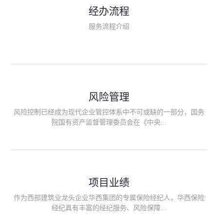
民生类保险（安全生产责任险、环境污染责任险、食品安全责任
经办流程
险、政府公共安全责任保险/自然灾害公众责任保险、精神病监护
人责任险、首台套/首版次保险、科技保险等）；（三）传统财产
服务流程介绍
险业务（车辆保险、企业财产保险、雇主责任险、企业员工团体
意外险、公众责任险、诉讼财产保全保函等）；（四）传统人身
险业务（意外险、健康险、养老险/年金等）；（五）其他定制保
险产品；（六）保险招投标业务。随着业务的开展，华西经纪会
逐步向集团产业链上下游延伸保险经纪服务，不仅把专业的建筑
工程领域保险经纪服务提供给同业企业，同时也为社会各行业提
供专业、优质的保险经纪服务。
风险管理
风险控制已经成为现代企业管控体系中不可或缺的一部分，国务
院国有资产监督管理委员会在《中央...
企业全面风险管理指引》中明确要求中央企业要建立风险管理组
织体系、制定风险管理措施、设立风险管理部门或聘请专业机构
进行风险管理。 四川华西保险经纪有限公司作为保险经纪人
项目业绩
能够为客户降低风险管理成本，提高经营效率；能够为企业提供
从风险评估、风险分析、风险防范、风险转移到灾后防损、索赔
作为西部建筑业龙头企业华西集团的专属保险经纪人，华西保险
等全方位、全过程、专家式的服务，拓展和深化由保险公司提供
经纪具有丰富的经纪服务、风险保障...
的传统服务，免却客户的后顾之忧。