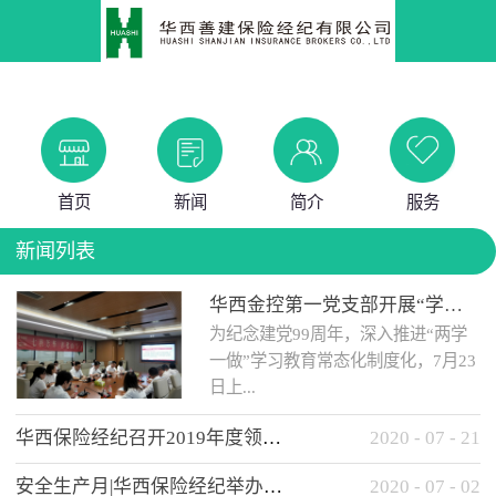
首页
新闻
简介
服务
新闻列表
华西金控第一党支部开展“学党史 知党情 做合格党员”主题教育工作会
为纪念建党99周年，深入推进“两学
一做”学习教育常态化制度化，7月23
日上...
华西保险经纪召开2019年度领导班子述职考核工作会
2020
-
07
-
21
午，华西金控第一党支部举办了“学
安全生产月|华西保险经纪举办应急消防安全知识培训
2020
-
07
-
02
党史、知党情、...