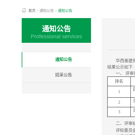
首页
>
通知公告
>
通知公告
通知公告
Professional services
通知公告
华西善建保
结果公示如下:
一、 评
招采公告
排名
1
2
3
二、评审
评标委员