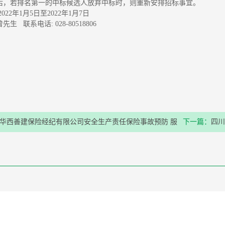
后，若排名第一的中标候选人放弃中标时，则重新安排招标事宜。
022年1月5日至2022年1月7日
生 联系电话: 028-80518806
华西善建保险经纪有限公司安全生产责任保险事故预防 服
下一篇：
四川
台供应商资格采购项目