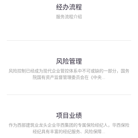
民生类保险（安全生产责任险、环境污染责任险、食品安全责任
经办流程
险、政府公共安全责任保险/自然灾害公众责任保险、精神病监护
人责任险、首台套/首版次保险、科技保险等）；（三）传统财产
服务流程介绍
险业务（车辆保险、企业财产保险、雇主责任险、企业员工团体
意外险、公众责任险、诉讼财产保全保函等）；（四）传统人身
险业务（意外险、健康险、养老险/年金等）；（五）其他定制保
险产品；（六）保险招投标业务。随着业务的开展，华西经纪会
逐步向集团产业链上下游延伸保险经纪服务，不仅把专业的建筑
工程领域保险经纪服务提供给同业企业，同时也为社会各行业提
供专业、优质的保险经纪服务。
风险管理
风险控制已经成为现代企业管控体系中不可或缺的一部分，国务
院国有资产监督管理委员会在《中央...
企业全面风险管理指引》中明确要求中央企业要建立风险管理组
织体系、制定风险管理措施、设立风险管理部门或聘请专业机构
进行风险管理。 四川华西保险经纪有限公司作为保险经纪人
项目业绩
能够为客户降低风险管理成本，提高经营效率；能够为企业提供
从风险评估、风险分析、风险防范、风险转移到灾后防损、索赔
作为西部建筑业龙头企业华西集团的专属保险经纪人，华西保险
等全方位、全过程、专家式的服务，拓展和深化由保险公司提供
经纪具有丰富的经纪服务、风险保障...
的传统服务，免却客户的后顾之忧。