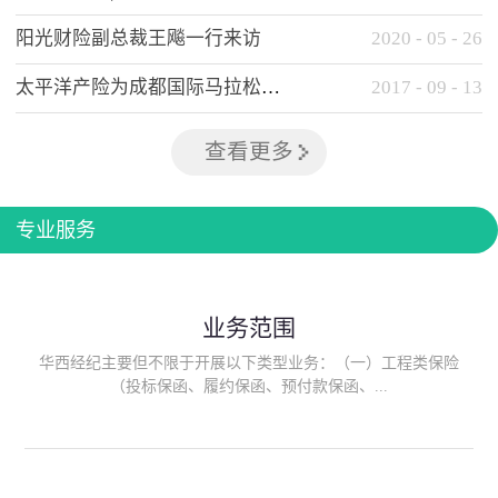
阳光财险副总裁王飚一行来访
2020
-
05
-
26
太平洋产险为成都国际马拉松提供全方位保险保障
2017
-
09
-
13
查看更多
专业服务
业务范围
华西经纪主要但不限于开展以下类型业务：（一）工程类保险
（投标保函、履约保函、预付款保函、...
质量保函、建筑工程/安装工程一切险、建筑工程施工人员团体意
外伤害综合保险、建筑施工企业雇主责任保险等）；（二）政府