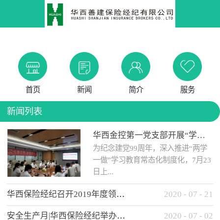
首页
新闻
简介
服务
新闻列表
华西金控第一党支部开展“学党史 知党情 做合格党员”主题教育工作会
为纪念建党99周年，深入推进“两学
一做”学习教育常态化制度化，7月23
日上...
华西保险经纪召开2019年度领导班子述职考核工作会
2020
-
07
-
21
午，华西金控第一党支部举办了“学
安全生产月|华西保险经纪举办应急消防安全知识培训
2020
-
07
-
02
党史、知党情、...