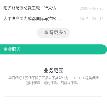
阳光财险副总裁王飚一行来访
2020
-
05
-
26
太平洋产险为成都国际马拉松提供全方位保险保障
2017
-
09
-
13
查看更多
专业服务
业务范围
华西经纪主要但不限于开展以下类型业务：（一）工程类保险
（投标保函、履约保函、预付款保函、...
质量保函、建筑工程/安装工程一切险、建筑工程施工人员团体意
外伤害综合保险、建筑施工企业雇主责任保险等）；（二）政府