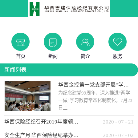
首页
新闻
简介
服务
新闻列表
华西金控第一党支部开展“学党史 知党情 做合格党员”主题教育工作会
为纪念建党99周年，深入推进“两学
一做”学习教育常态化制度化，7月23
日上...
华西保险经纪召开2019年度领导班子述职考核工作会
2020
-
07
-
21
午，华西金控第一党支部举办了“学
安全生产月|华西保险经纪举办应急消防安全知识培训
2020
-
07
-
02
党史、知党情、...