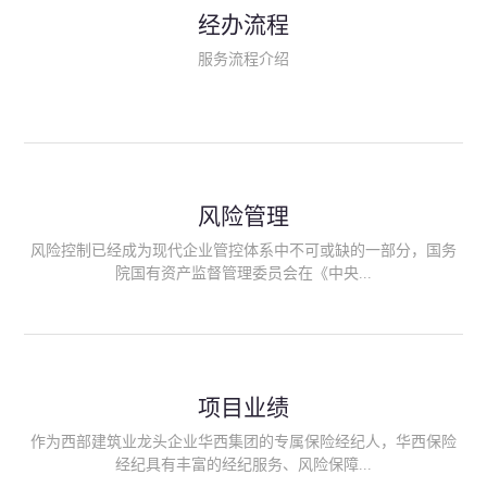
民生类保险（安全生产责任险、环境污染责任险、食品安全责任
经办流程
险、政府公共安全责任保险/自然灾害公众责任保险、精神病监护
人责任险、首台套/首版次保险、科技保险等）；（三）传统财产
服务流程介绍
险业务（车辆保险、企业财产保险、雇主责任险、企业员工团体
意外险、公众责任险、诉讼财产保全保函等）；（四）传统人身
险业务（意外险、健康险、养老险/年金等）；（五）其他定制保
险产品；（六）保险招投标业务。随着业务的开展，华西经纪会
逐步向集团产业链上下游延伸保险经纪服务，不仅把专业的建筑
工程领域保险经纪服务提供给同业企业，同时也为社会各行业提
供专业、优质的保险经纪服务。
风险管理
风险控制已经成为现代企业管控体系中不可或缺的一部分，国务
院国有资产监督管理委员会在《中央...
企业全面风险管理指引》中明确要求中央企业要建立风险管理组
织体系、制定风险管理措施、设立风险管理部门或聘请专业机构
进行风险管理。 四川华西保险经纪有限公司作为保险经纪人
项目业绩
能够为客户降低风险管理成本，提高经营效率；能够为企业提供
从风险评估、风险分析、风险防范、风险转移到灾后防损、索赔
作为西部建筑业龙头企业华西集团的专属保险经纪人，华西保险
等全方位、全过程、专家式的服务，拓展和深化由保险公司提供
经纪具有丰富的经纪服务、风险保障...
的传统服务，免却客户的后顾之忧。