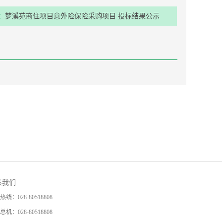
：
梦溪苑商住项目意外险保险采购项目 投标结果公示
系我们
热线：
028-80518808
总机：
028-80518808