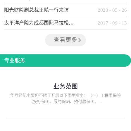
阳光财险副总裁王飚一行来访
2020
-
05
-
26
太平洋产险为成都国际马拉松提供全方位保险保障
2017
-
09
-
13
查看更多
专业服务
业务范围
华西经纪主要但不限于开展以下类型业务：（一）工程类保险
（投标保函、履约保函、预付款保函、...
质量保函、建筑工程/安装工程一切险、建筑工程施工人员团体意
外伤害综合保险、建筑施工企业雇主责任保险等）；（二）政府