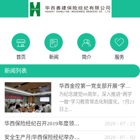
首页
新闻
简介
服务
新闻列表
华西金控第一党支部开展“学党史 知党情 做合格党员”主题教育工作会
为纪念建党99周年，深入推进“两学
一做”学习教育常态化制度化，7月23
日上...
华西保险经纪召开2019年度领导班子述职考核工作会
2020
-
07
-
21
午，华西金控第一党支部举办了“学
安全生产月|华西保险经纪举办应急消防安全知识培训
2020
-
07
-
02
党史、知党情、...