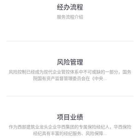
民生类保险（安全生产责任险、环境污染责任险、食品安全责任
经办流程
险、政府公共安全责任保险/自然灾害公众责任保险、精神病监护
人责任险、首台套/首版次保险、科技保险等）；（三）传统财产
服务流程介绍
险业务（车辆保险、企业财产保险、雇主责任险、企业员工团体
意外险、公众责任险、诉讼财产保全保函等）；（四）传统人身
险业务（意外险、健康险、养老险/年金等）；（五）其他定制保
险产品；（六）保险招投标业务。随着业务的开展，华西经纪会
逐步向集团产业链上下游延伸保险经纪服务，不仅把专业的建筑
工程领域保险经纪服务提供给同业企业，同时也为社会各行业提
供专业、优质的保险经纪服务。
风险管理
风险控制已经成为现代企业管控体系中不可或缺的一部分，国务
院国有资产监督管理委员会在《中央...
企业全面风险管理指引》中明确要求中央企业要建立风险管理组
织体系、制定风险管理措施、设立风险管理部门或聘请专业机构
进行风险管理。 四川华西保险经纪有限公司作为保险经纪人
项目业绩
能够为客户降低风险管理成本，提高经营效率；能够为企业提供
从风险评估、风险分析、风险防范、风险转移到灾后防损、索赔
作为西部建筑业龙头企业华西集团的专属保险经纪人，华西保险
等全方位、全过程、专家式的服务，拓展和深化由保险公司提供
经纪具有丰富的经纪服务、风险保障...
的传统服务，免却客户的后顾之忧。