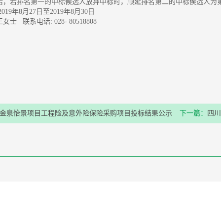
后，若排名第一的中标候选人放弃中标时，顺延排名第二的中标侯选人为
019年8月27日至2019年8月30日
士 联系电话: 028- 80518808
金泉怡景项目工程险及意外险保险采购项目投标结果公示
下一篇：
四川