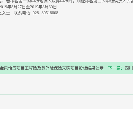
后，若排名第一的中标候选人放弃中标时，顺延排名第二的中标侯选人为
019年8月27日至2019年8月30日
士 联系电话: 028- 80518808
金泉怡景项目工程险及意外险保险采购项目投标结果公示
下一篇：
四川