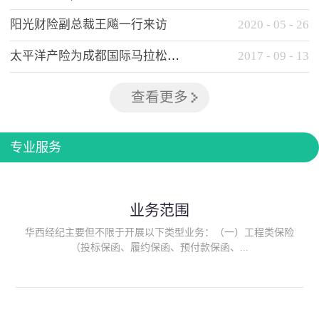
阳光财险副总裁王飚一行来访
2020
-
05
-
26
太平洋产险为成都国际马拉松提供全方位保险保障
2017
-
09
-
13
查看更多
专业服务
业务范围
华西经纪主要但不限于开展以下类型业务：（一）工程类保险
（投标保函、履约保函、预付款保函、...
质量保函、建筑工程/安装工程一切险、建筑工程施工人员团体意
外伤害综合保险、建筑施工企业雇主责任保险等）；（二）政府