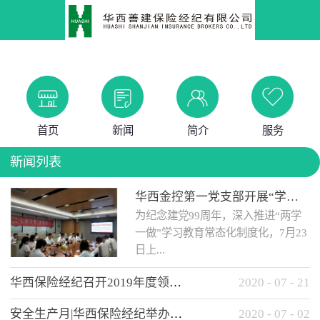
首页
新闻
简介
服务
新闻列表
华西金控第一党支部开展“学党史 知党情 做合格党员”主题教育工作会
为纪念建党99周年，深入推进“两学
一做”学习教育常态化制度化，7月23
日上...
华西保险经纪召开2019年度领导班子述职考核工作会
2020
-
07
-
21
午，华西金控第一党支部举办了“学
安全生产月|华西保险经纪举办应急消防安全知识培训
2020
-
07
-
02
党史、知党情、...