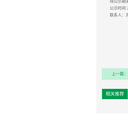
待公示期
公示时间:2
联系人：苏女
上一篇：
目评标结
相关推荐