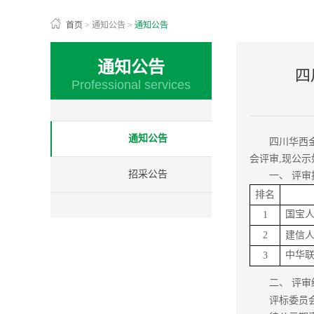
首页
>
通知公告
>
通知公告
通知公告
四
Professional services
通知公告
四川华西
会评审,现公示
招采公告
一、
评审
排名
国宝
1
2
建信
中华
3
二、
评审
评标委员