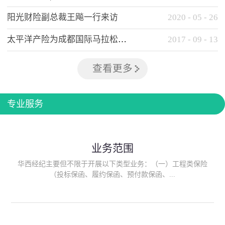
阳光财险副总裁王飚一行来访
2020
-
05
-
26
太平洋产险为成都国际马拉松提供全方位保险保障
2017
-
09
-
13
查看更多
专业服务
业务范围
华西经纪主要但不限于开展以下类型业务：（一）工程类保险
（投标保函、履约保函、预付款保函、...
质量保函、建筑工程/安装工程一切险、建筑工程施工人员团体意
外伤害综合保险、建筑施工企业雇主责任保险等）；（二）政府