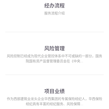
民生类保险（安全生产责任险、环境污染责任险、食品安全责任
经办流程
险、政府公共安全责任保险/自然灾害公众责任保险、精神病监护
人责任险、首台套/首版次保险、科技保险等）；（三）传统财产
服务流程介绍
险业务（车辆保险、企业财产保险、雇主责任险、企业员工团体
意外险、公众责任险、诉讼财产保全保函等）；（四）传统人身
险业务（意外险、健康险、养老险/年金等）；（五）其他定制保
险产品；（六）保险招投标业务。随着业务的开展，华西经纪会
逐步向集团产业链上下游延伸保险经纪服务，不仅把专业的建筑
工程领域保险经纪服务提供给同业企业，同时也为社会各行业提
供专业、优质的保险经纪服务。
风险管理
风险控制已经成为现代企业管控体系中不可或缺的一部分，国务
院国有资产监督管理委员会在《中央...
企业全面风险管理指引》中明确要求中央企业要建立风险管理组
织体系、制定风险管理措施、设立风险管理部门或聘请专业机构
进行风险管理。 四川华西保险经纪有限公司作为保险经纪人
项目业绩
能够为客户降低风险管理成本，提高经营效率；能够为企业提供
从风险评估、风险分析、风险防范、风险转移到灾后防损、索赔
作为西部建筑业龙头企业华西集团的专属保险经纪人，华西保险
等全方位、全过程、专家式的服务，拓展和深化由保险公司提供
经纪具有丰富的经纪服务、风险保障...
的传统服务，免却客户的后顾之忧。