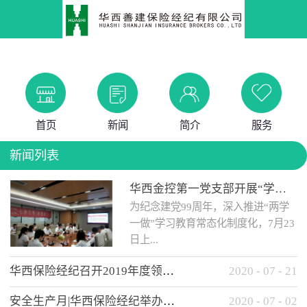
首页
新闻
简介
服务
新闻列表
华西金控第一党支部开展“学党史 知党情 做合格党员”主题教育工作会
为纪念建党99周年，深入推进“两学
一做”学习教育常态化制度化，7月23
日上...
华西保险经纪召开2019年度领导班子述职考核工作会
2020
-
07
-
21
午，华西金控第一党支部举办了“学
安全生产月|华西保险经纪举办应急消防安全知识培训
2020
-
07
-
02
党史、知党情、...