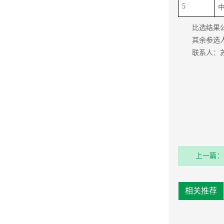
5
比选结果公示
其余参选
联系人：苏女
上一篇：
知
相关推荐