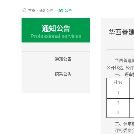
首页
>
通知公告
>
通知公告
通知公告
华西善
Professional services
通知公告
华西善建
公开比选, 经
招采公告
一、 评
排名
1
2
3
二、评审
评标委员