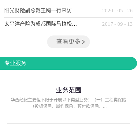
阳光财险副总裁王飚一行来访
2020
-
05
-
26
太平洋产险为成都国际马拉松提供全方位保险保障
2017
-
09
-
13
查看更多
专业服务
业务范围
华西经纪主要但不限于开展以下类型业务：（一）工程类保险
（投标保函、履约保函、预付款保函、...
质量保函、建筑工程/安装工程一切险、建筑工程施工人员团体意
外伤害综合保险、建筑施工企业雇主责任保险等）；（二）政府