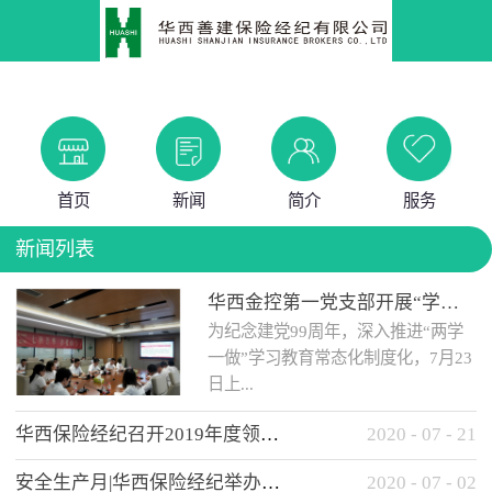
首页
新闻
简介
服务
新闻列表
华西金控第一党支部开展“学党史 知党情 做合格党员”主题教育工作会
为纪念建党99周年，深入推进“两学
一做”学习教育常态化制度化，7月23
日上...
华西保险经纪召开2019年度领导班子述职考核工作会
2020
-
07
-
21
午，华西金控第一党支部举办了“学
安全生产月|华西保险经纪举办应急消防安全知识培训
2020
-
07
-
02
党史、知党情、...