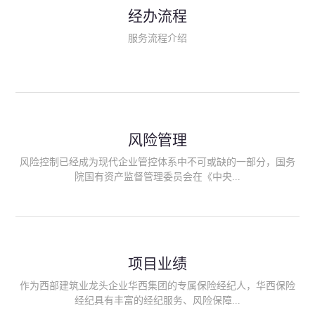
民生类保险（安全生产责任险、环境污染责任险、食品安全责任
经办流程
险、政府公共安全责任保险/自然灾害公众责任保险、精神病监护
人责任险、首台套/首版次保险、科技保险等）；（三）传统财产
服务流程介绍
险业务（车辆保险、企业财产保险、雇主责任险、企业员工团体
意外险、公众责任险、诉讼财产保全保函等）；（四）传统人身
险业务（意外险、健康险、养老险/年金等）；（五）其他定制保
险产品；（六）保险招投标业务。随着业务的开展，华西经纪会
逐步向集团产业链上下游延伸保险经纪服务，不仅把专业的建筑
工程领域保险经纪服务提供给同业企业，同时也为社会各行业提
供专业、优质的保险经纪服务。
风险管理
风险控制已经成为现代企业管控体系中不可或缺的一部分，国务
院国有资产监督管理委员会在《中央...
企业全面风险管理指引》中明确要求中央企业要建立风险管理组
织体系、制定风险管理措施、设立风险管理部门或聘请专业机构
进行风险管理。 四川华西保险经纪有限公司作为保险经纪人
项目业绩
能够为客户降低风险管理成本，提高经营效率；能够为企业提供
从风险评估、风险分析、风险防范、风险转移到灾后防损、索赔
作为西部建筑业龙头企业华西集团的专属保险经纪人，华西保险
等全方位、全过程、专家式的服务，拓展和深化由保险公司提供
经纪具有丰富的经纪服务、风险保障...
的传统服务，免却客户的后顾之忧。