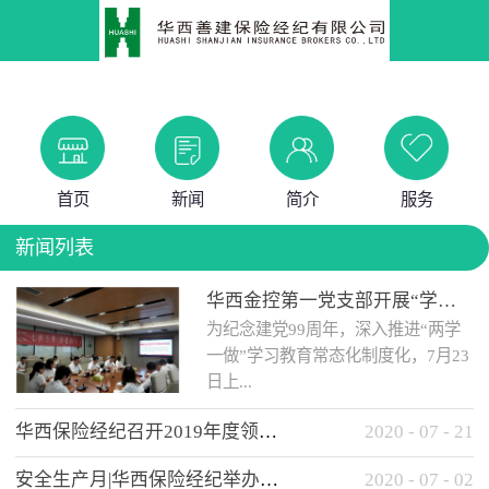
首页
新闻
简介
服务
新闻列表
华西金控第一党支部开展“学党史 知党情 做合格党员”主题教育工作会
为纪念建党99周年，深入推进“两学
一做”学习教育常态化制度化，7月23
日上...
华西保险经纪召开2019年度领导班子述职考核工作会
2020
-
07
-
21
午，华西金控第一党支部举办了“学
安全生产月|华西保险经纪举办应急消防安全知识培训
2020
-
07
-
02
党史、知党情、...