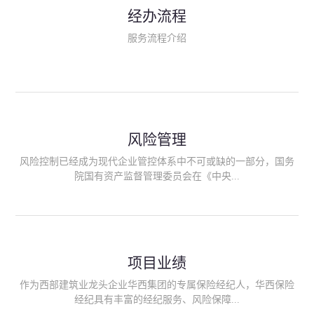
民生类保险（安全生产责任险、环境污染责任险、食品安全责任
经办流程
险、政府公共安全责任保险/自然灾害公众责任保险、精神病监护
人责任险、首台套/首版次保险、科技保险等）；（三）传统财产
服务流程介绍
险业务（车辆保险、企业财产保险、雇主责任险、企业员工团体
意外险、公众责任险、诉讼财产保全保函等）；（四）传统人身
险业务（意外险、健康险、养老险/年金等）；（五）其他定制保
险产品；（六）保险招投标业务。随着业务的开展，华西经纪会
逐步向集团产业链上下游延伸保险经纪服务，不仅把专业的建筑
工程领域保险经纪服务提供给同业企业，同时也为社会各行业提
供专业、优质的保险经纪服务。
风险管理
风险控制已经成为现代企业管控体系中不可或缺的一部分，国务
院国有资产监督管理委员会在《中央...
企业全面风险管理指引》中明确要求中央企业要建立风险管理组
织体系、制定风险管理措施、设立风险管理部门或聘请专业机构
进行风险管理。 四川华西保险经纪有限公司作为保险经纪人
项目业绩
能够为客户降低风险管理成本，提高经营效率；能够为企业提供
从风险评估、风险分析、风险防范、风险转移到灾后防损、索赔
作为西部建筑业龙头企业华西集团的专属保险经纪人，华西保险
等全方位、全过程、专家式的服务，拓展和深化由保险公司提供
经纪具有丰富的经纪服务、风险保障...
的传统服务，免却客户的后顾之忧。