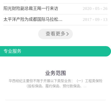
阳光财险副总裁王飚一行来访
2020
-
05
-
26
太平洋产险为成都国际马拉松提供全方位保险保障
2017
-
09
-
13
查看更多
专业服务
业务范围
华西经纪主要但不限于开展以下类型业务：（一）工程类保险
（投标保函、履约保函、预付款保函、...
质量保函、建筑工程/安装工程一切险、建筑工程施工人员团体意
外伤害综合保险、建筑施工企业雇主责任保险等）；（二）政府