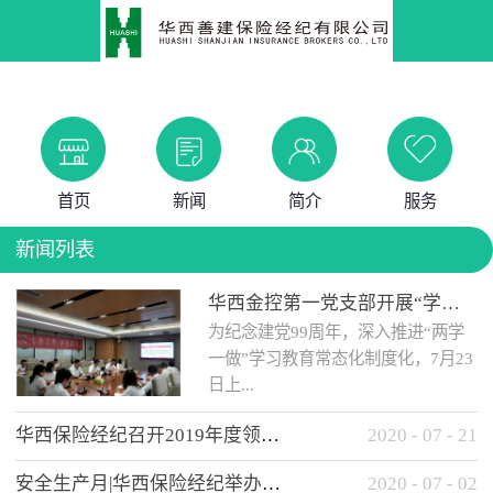
首页
新闻
简介
服务
新闻列表
华西金控第一党支部开展“学党史 知党情 做合格党员”主题教育工作会
为纪念建党99周年，深入推进“两学
一做”学习教育常态化制度化，7月23
日上...
华西保险经纪召开2019年度领导班子述职考核工作会
2020
-
07
-
21
午，华西金控第一党支部举办了“学
安全生产月|华西保险经纪举办应急消防安全知识培训
2020
-
07
-
02
党史、知党情、...