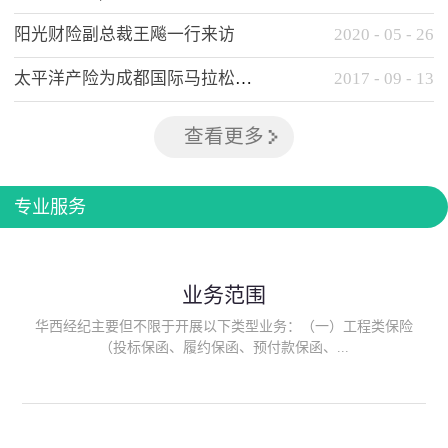
阳光财险副总裁王飚一行来访
2020
-
05
-
26
太平洋产险为成都国际马拉松提供全方位保险保障
2017
-
09
-
13
查看更多
专业服务
业务范围
华西经纪主要但不限于开展以下类型业务：（一）工程类保险
（投标保函、履约保函、预付款保函、...
质量保函、建筑工程/安装工程一切险、建筑工程施工人员团体意
外伤害综合保险、建筑施工企业雇主责任保险等）；（二）政府