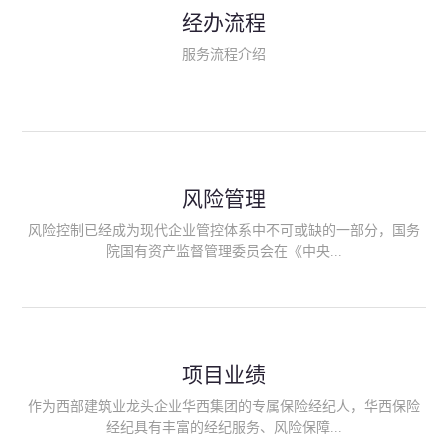
民生类保险（安全生产责任险、环境污染责任险、食品安全责任
经办流程
险、政府公共安全责任保险/自然灾害公众责任保险、精神病监护
人责任险、首台套/首版次保险、科技保险等）；（三）传统财产
服务流程介绍
险业务（车辆保险、企业财产保险、雇主责任险、企业员工团体
意外险、公众责任险、诉讼财产保全保函等）；（四）传统人身
险业务（意外险、健康险、养老险/年金等）；（五）其他定制保
险产品；（六）保险招投标业务。随着业务的开展，华西经纪会
逐步向集团产业链上下游延伸保险经纪服务，不仅把专业的建筑
工程领域保险经纪服务提供给同业企业，同时也为社会各行业提
供专业、优质的保险经纪服务。
风险管理
风险控制已经成为现代企业管控体系中不可或缺的一部分，国务
院国有资产监督管理委员会在《中央...
企业全面风险管理指引》中明确要求中央企业要建立风险管理组
织体系、制定风险管理措施、设立风险管理部门或聘请专业机构
进行风险管理。 四川华西保险经纪有限公司作为保险经纪人
项目业绩
能够为客户降低风险管理成本，提高经营效率；能够为企业提供
从风险评估、风险分析、风险防范、风险转移到灾后防损、索赔
作为西部建筑业龙头企业华西集团的专属保险经纪人，华西保险
等全方位、全过程、专家式的服务，拓展和深化由保险公司提供
经纪具有丰富的经纪服务、风险保障...
的传统服务，免却客户的后顾之忧。