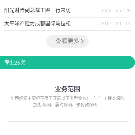
阳光财险副总裁王飚一行来访
2020
-
05
-
26
太平洋产险为成都国际马拉松提供全方位保险保障
2017
-
09
-
13
查看更多
专业服务
业务范围
华西经纪主要但不限于开展以下类型业务：（一）工程类保险
（投标保函、履约保函、预付款保函、...
质量保函、建筑工程/安装工程一切险、建筑工程施工人员团体意
外伤害综合保险、建筑施工企业雇主责任保险等）；（二）政府