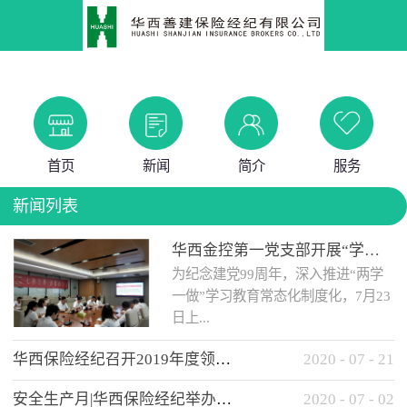
首页
新闻
简介
服务
新闻列表
华西金控第一党支部开展“学党史 知党情 做合格党员”主题教育工作会
为纪念建党99周年，深入推进“两学
一做”学习教育常态化制度化，7月23
日上...
华西保险经纪召开2019年度领导班子述职考核工作会
2020
-
07
-
21
午，华西金控第一党支部举办了“学
安全生产月|华西保险经纪举办应急消防安全知识培训
2020
-
07
-
02
党史、知党情、...