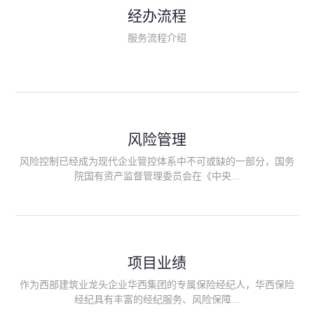
民生类保险（安全生产责任险、环境污染责任险、食品安全责任
经办流程
险、政府公共安全责任保险/自然灾害公众责任保险、精神病监护
人责任险、首台套/首版次保险、科技保险等）；（三）传统财产
服务流程介绍
险业务（车辆保险、企业财产保险、雇主责任险、企业员工团体
意外险、公众责任险、诉讼财产保全保函等）；（四）传统人身
险业务（意外险、健康险、养老险/年金等）；（五）其他定制保
险产品；（六）保险招投标业务。随着业务的开展，华西经纪会
逐步向集团产业链上下游延伸保险经纪服务，不仅把专业的建筑
工程领域保险经纪服务提供给同业企业，同时也为社会各行业提
供专业、优质的保险经纪服务。
风险管理
风险控制已经成为现代企业管控体系中不可或缺的一部分，国务
院国有资产监督管理委员会在《中央...
企业全面风险管理指引》中明确要求中央企业要建立风险管理组
织体系、制定风险管理措施、设立风险管理部门或聘请专业机构
进行风险管理。 四川华西保险经纪有限公司作为保险经纪人
项目业绩
能够为客户降低风险管理成本，提高经营效率；能够为企业提供
从风险评估、风险分析、风险防范、风险转移到灾后防损、索赔
作为西部建筑业龙头企业华西集团的专属保险经纪人，华西保险
等全方位、全过程、专家式的服务，拓展和深化由保险公司提供
经纪具有丰富的经纪服务、风险保障...
的传统服务，免却客户的后顾之忧。