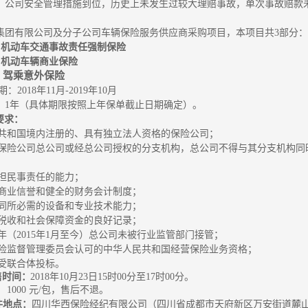
：公司安全管理措施到位，历史上未发生过较大理赔事故，单次事故赔款未
：
集团有限公司及分子公司车辆保险服务供应商采购项目，本项目共
3部分
：
：
机动车交通事故责任强制保险
：
机动车辆商业保险
：驾乘意外保险
期
：
2018年11月-2019年10月
：
1年
（具体期限按照上年保单截止日期确定）。
要求：
人民共和国境内注册的、具有独立法人资格的保险公司；
须为保险公司总公司或经总公司授权的分支机构，总公司不得与其分支机构
；
担民事责任的能力；
商业信誉和健全的财务会计制度
；
同所必需的设备和专业技术能力
；
税收和社会保障资金的良好记录
；
年（
2015年1月至今）总公司未被行业监管部门接管
；
险监督管理委员会认可的中华人民共和国经营保险业务资格
；
受联合体投标。
售时间
：
2018年10月23日15时00分至17时00分。
：
1000 元/
包，售后不退。
件
地
点
：
四川华西保
险经纪有限公司（四川省成都市天府新区万安街道麓