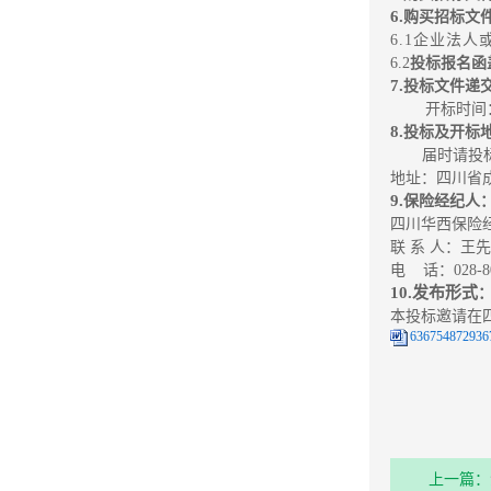
6
.
购
买招
标
文
6.1
企业法人
6.2
投标报名函
7.
投
标文
件
递
开标时间
8.
投
标及
开
标
届时请投
地址：四川省
9.
保
险经
纪
人
四川华西保险
联
系
人：王先
电
话：
028-
10.发布形式
本投标邀请在
636754872936
上一篇：