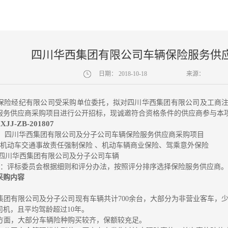
四川华西集团有限公司车辆保险服务供
日期：
2018-10-18
来源：
保险经纪有限公司受采购单位委托，拟对四川华西集团有限公司及工商
服务供应商采购项目进行公开招标，现诚邀符合资格条件的供应商参与本
XJJ-ZB-201807
：四川华西集团有限公司及分子公司车辆保险服务供应商采购项目
机动车交通事故责任强制保险
、机动车辆商业保险、驾乘意外保险
四川华西集团有限公司及分子公司车辆
：
评标
委员会根
据
细则
和评
分办法
，按照评分排序选择保险服务供应商。
采购内容
集团有限公司及分子公司现有车辆共计700余台，大部分为非营业客车，
司机，且平均驾龄超过10年。
方面，大部分车辆险种购买较齐，保额较充足。