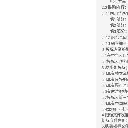
赔付方面
2.
2采购内容
2.2.1
四川华西
1
第
部分
2
第
部分
3部分
第
2.2.2
服务合同
2.2.3
保险期限
3.
投标人资格
3.1在中华
3.2投标人
机构参加投标
3.3
具有独立承
3.4
具有良好的
3.5
具有履行合
3.6
有依法缴纳
3.7
投标人近三
3.8
具有中国保
3.9
本项目不接
4
.
招标
文
件
发
招标文件售价
5
.
购
买
招
标
文