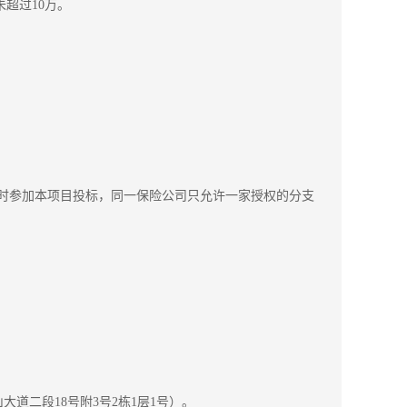
超过10万。
同时参加本项目投标，同一保险公司只允许一家授权的
分支
山大道二段
18号附3号2栋1层1号
）。