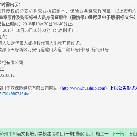
件
时需
出
示：
或其授权的分支机构营业执照副本、保险业务经营许
可证，以上资料均
U盘拷贝电子版招标文件
盖章原件及购买标书人员身份证原件（需携带
交
截止
时
间
：
2018年10
月
30
日
9
时
40分止
。
：
2018年10
月
30
日
10
时
00分
（北京时间）。
地
点
：
标人法定代表人或授权代表人出席开标仪式
。
成都市天府新区万安街道麓山大道二段
18号附3号2栋1层1号
：
经纪有限公司
生
80518812
：
四川华西保险经纪有限公司网站（
http://www.huashiib.com）上以公告
7170245687517.doc
泸州市川酒文化培训学校建设项目(一期)勘察-设计-施工一
下一篇：
眉山