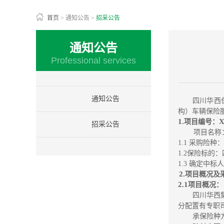
首页
>
通知公告
>
招采公告
通知公告
Professional services
通知公告
四川华西
构）车辆保险
1.
X
项
目
编
号
：
招采公告
项目名称
1.1
采购险种：
1.2
保
险
标
的
：
1.3
确
定
中
标
人
2.
项目概况及
2.
1
项
目
概
况
：
四川华西
分配置有专职
承保险种