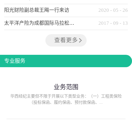
阳光财险副总裁王飚一行来访
2020
-
05
-
26
太平洋产险为成都国际马拉松提供全方位保险保障
2017
-
09
-
13
查看更多
专业服务
业务范围
华西经纪主要但不限于开展以下类型业务：（一）工程类保险
（投标保函、履约保函、预付款保函、...
质量保函、建筑工程/安装工程一切险、建筑工程施工人员团体意
外伤害综合保险、建筑施工企业雇主责任保险等）；（二）政府