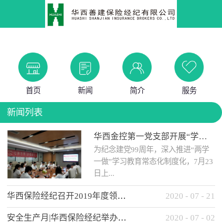
首页
新闻
简介
服务
新闻列表
华西金控第一党支部开展“学党史 知党情 做合格党员”主题教育工作会
为纪念建党99周年，深入推进“两学
一做”学习教育常态化制度化，7月23
日上...
华西保险经纪召开2019年度领导班子述职考核工作会
2020
-
07
-
21
午，华西金控第一党支部举办了“学
安全生产月|华西保险经纪举办应急消防安全知识培训
2020
-
07
-
02
党史、知党情、...