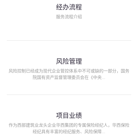
民生类保险（安全生产责任险、环境污染责任险、食品安全责任
经办流程
险、政府公共安全责任保险/自然灾害公众责任保险、精神病监护
人责任险、首台套/首版次保险、科技保险等）；（三）传统财产
服务流程介绍
险业务（车辆保险、企业财产保险、雇主责任险、企业员工团体
意外险、公众责任险、诉讼财产保全保函等）；（四）传统人身
险业务（意外险、健康险、养老险/年金等）；（五）其他定制保
险产品；（六）保险招投标业务。随着业务的开展，华西经纪会
逐步向集团产业链上下游延伸保险经纪服务，不仅把专业的建筑
工程领域保险经纪服务提供给同业企业，同时也为社会各行业提
供专业、优质的保险经纪服务。
风险管理
风险控制已经成为现代企业管控体系中不可或缺的一部分，国务
院国有资产监督管理委员会在《中央...
企业全面风险管理指引》中明确要求中央企业要建立风险管理组
织体系、制定风险管理措施、设立风险管理部门或聘请专业机构
进行风险管理。 四川华西保险经纪有限公司作为保险经纪人
项目业绩
能够为客户降低风险管理成本，提高经营效率；能够为企业提供
从风险评估、风险分析、风险防范、风险转移到灾后防损、索赔
作为西部建筑业龙头企业华西集团的专属保险经纪人，华西保险
等全方位、全过程、专家式的服务，拓展和深化由保险公司提供
经纪具有丰富的经纪服务、风险保障...
的传统服务，免却客户的后顾之忧。