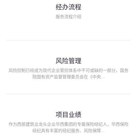
民生类保险（安全生产责任险、环境污染责任险、食品安全责任
经办流程
险、政府公共安全责任保险/自然灾害公众责任保险、精神病监护
人责任险、首台套/首版次保险、科技保险等）；（三）传统财产
服务流程介绍
险业务（车辆保险、企业财产保险、雇主责任险、企业员工团体
意外险、公众责任险、诉讼财产保全保函等）；（四）传统人身
险业务（意外险、健康险、养老险/年金等）；（五）其他定制保
险产品；（六）保险招投标业务。随着业务的开展，华西经纪会
逐步向集团产业链上下游延伸保险经纪服务，不仅把专业的建筑
工程领域保险经纪服务提供给同业企业，同时也为社会各行业提
供专业、优质的保险经纪服务。
风险管理
风险控制已经成为现代企业管控体系中不可或缺的一部分，国务
院国有资产监督管理委员会在《中央...
企业全面风险管理指引》中明确要求中央企业要建立风险管理组
织体系、制定风险管理措施、设立风险管理部门或聘请专业机构
进行风险管理。 四川华西保险经纪有限公司作为保险经纪人
项目业绩
能够为客户降低风险管理成本，提高经营效率；能够为企业提供
从风险评估、风险分析、风险防范、风险转移到灾后防损、索赔
作为西部建筑业龙头企业华西集团的专属保险经纪人，华西保险
等全方位、全过程、专家式的服务，拓展和深化由保险公司提供
经纪具有丰富的经纪服务、风险保障...
的传统服务，免却客户的后顾之忧。