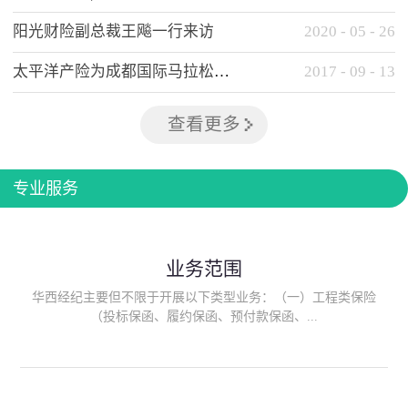
阳光财险副总裁王飚一行来访
2020
-
05
-
26
太平洋产险为成都国际马拉松提供全方位保险保障
2017
-
09
-
13
查看更多
专业服务
业务范围
华西经纪主要但不限于开展以下类型业务：（一）工程类保险
（投标保函、履约保函、预付款保函、...
质量保函、建筑工程/安装工程一切险、建筑工程施工人员团体意
外伤害综合保险、建筑施工企业雇主责任保险等）；（二）政府