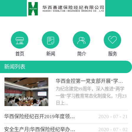
首页
新闻
简介
服务
新闻列表
华西金控第一党支部开展“学党史 知党情 做合格党员”主题教育工作会
为纪念建党99周年，深入推进“两学
一做”学习教育常态化制度化，7月23
日上...
华西保险经纪召开2019年度领导班子述职考核工作会
2020
-
07
-
21
午，华西金控第一党支部举办了“学
安全生产月|华西保险经纪举办应急消防安全知识培训
2020
-
07
-
02
党史、知党情、...