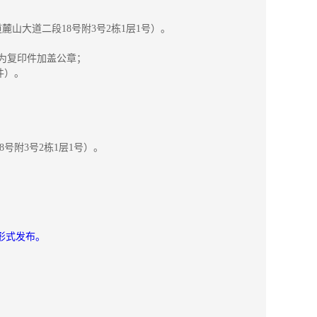
山大道二段18号附3号2栋1层1号）。
均为复印件加盖公章；
件）。
号附3号2栋1层1号）。
以公告形式发布。