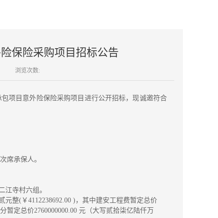
意外险保险采购项目招标公告
浏览次数:
工总承包项目意外险保险采购项目进行公开招标，现诚邀符合
及次席承保人。
，二江寺村六组。
￥4112238692.00 )，其中建安工程费暂定总价
暂定总价2760000000.00 元（大写贰拾柒亿陆仟万