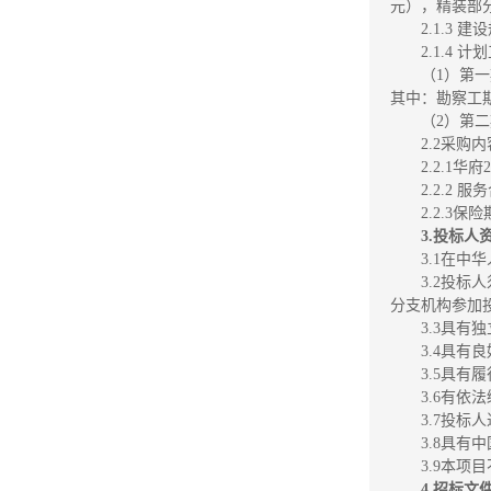
元），精装部分暂
2.1.3
2.1.4 
（1）第
其中：勘察工期
（2）第
2.2采购
2.2.1
2.2.2
2.2.
3.投标
3.1在
3.2投
分支机构参加
3.3具有
3.4具
3.5具
3.6有
3.7投
3.8具
3.9本项
4.招标文