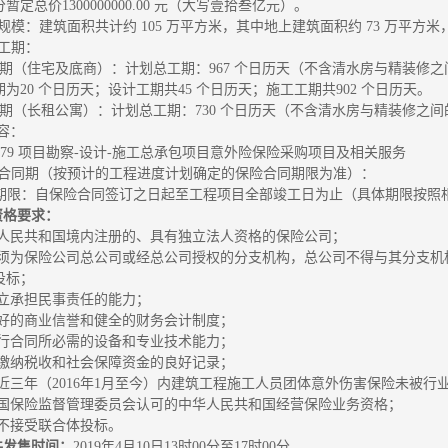
定总价1300000000.00 元（大写壹拾叁亿元）。
 建设规模：建筑面积共计约 105 万平方米，其中地上建筑面积约 73 万平方
计划工期：
一期（住宅及底商）：计划总工期：967 个日历天（不含清水房与精装修
为20 个日历天；设计工期共45 个日历天；施工工期共902 个日历天。
二期（长租公寓）：计划总工期：730 个日历天（不含清水房与精装修之
内容：
华府279 项目勘察-设计-施工总承包项目意外险保险采购项目及相关服务
 服务合同期（按预计的工程进度计划确定的保险合同期限为准）：
3保险期限：自保险合同签订之日起至工程项目全部竣工日为止（具体期限按
人资格要求：
中华人民共和国境内注册的、具有独立法人资格的保险公司；
标人须为保险公司总公司或经总公司授权的分支机构，总公司不得与其分支
投标；
独立承担民事责任的能力；
有良好的商业信誉和健全的财务会计制度；
有履行合同所必需的设备和专业技术能力；
依法缴纳税收和社会保障资金的良好记录；
标人近三年（2016年1月至今）内建筑工程施工人员团体意外伤害保险未被
有中国保险监督管理委员会认可的中华人民共和国经营保险业务资格；
目不接受联合体投标。
件发售时间：
2019年4月10日13时00分至17时00分。