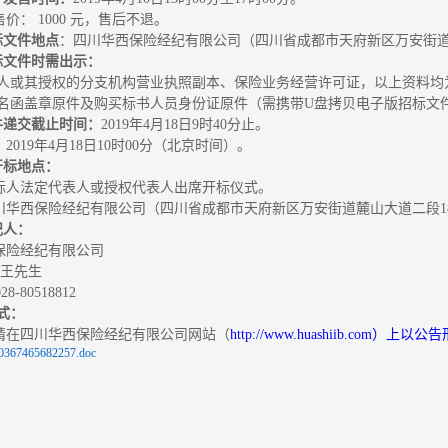
价： 1000 元，售后不退。
标文件地点
：四川华西保险经纪有限公司（四川省成都市天府新区万安街道麓
标文件时需出示：
业法人或其授权的分支机构营业执照副本、保险业务经营许可证，以上资料
标报名函盖章原件及购买标书人员身份证原件（需携带U盘拷贝电子版招标文
件递交截止时间：
2019年4月18日9时40分止。
2019年4月18日10时00分（北京时间）。
开标地点：
标人法定代表人或授权代表人出席开标仪式。
川华西保险经纪有限公司（四川省成都市天府新区万安街道麓山大道二段18
纪人：
保险经纪有限公司
：王先生
-80518812
形式：
请在四川华西保险经纪有限公司网站（
http://www.huashiib.com）上
0367465682257.doc