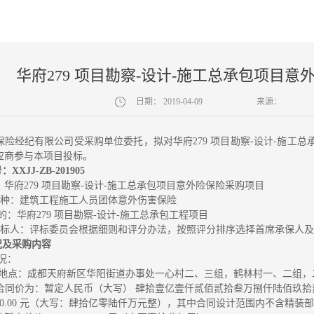
华府279 项目勘察-设计-施工总承包项目
日期：
2019-04-09
来源：
保险经纪有限公司受采购单位委托，拟对华府
279 项目勘察-设计-施
应商参与本项目投标。
XXJJ-ZB-201905
华府279 项目勘察-设计-施工总承包项目意外险保险采购项目
购险种：建筑工程施工人员团体意外伤害保险
标的：华府279 项目勘察-设计-施工总承包工程项目
确定中标人：评标委员会根据细则和评分办法，按照评分排序选择首席承保人
况及采购内容
概况：
1 建设地点：成都天府新区华阳街道办事处一心村二、三组，鹤林村一、二组
签约合同价为：暂定人民币（大写） 肆拾壹亿壹仟贰佰贰拾叁万捌仟陆佰玖拾贰元整(
0000.00 元（大写：肆拾亿零陆仟万元整），其中合同设计范围内不含精装部分