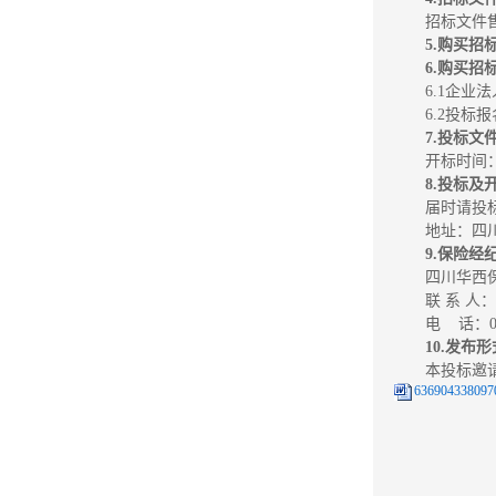
招标文件售
5.购买招
6.购买招
6.1企
6.2投
7.投标文
开标时间：
8.投标及
届时请投
地址：四
9.保险经
四川华西
联 系 人
电 话：028
10.发布
本投标邀
636904338097