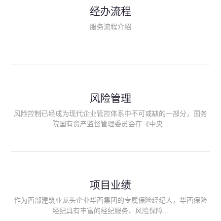
民生类保险（安全生产责任险、环境污染责任险、食品安全责任
经办流程
险、政府公共安全责任保险/自然灾害公众责任保险、精神病监护
人责任险、首台套/首版次保险、科技保险等）；（三）传统财产
服务流程介绍
险业务（车辆保险、企业财产保险、雇主责任险、企业员工团体
意外险、公众责任险、诉讼财产保全保函等）；（四）传统人身
险业务（意外险、健康险、养老险/年金等）；（五）其他定制保
险产品；（六）保险招投标业务。随着业务的开展，华西经纪会
逐步向集团产业链上下游延伸保险经纪服务，不仅把专业的建筑
工程领域保险经纪服务提供给同业企业，同时也为社会各行业提
供专业、优质的保险经纪服务。
风险管理
风险控制已经成为现代企业管控体系中不可或缺的一部分，国务
院国有资产监督管理委员会在《中央...
企业全面风险管理指引》中明确要求中央企业要建立风险管理组
织体系、制定风险管理措施、设立风险管理部门或聘请专业机构
进行风险管理。 四川华西保险经纪有限公司作为保险经纪人
项目业绩
能够为客户降低风险管理成本，提高经营效率；能够为企业提供
从风险评估、风险分析、风险防范、风险转移到灾后防损、索赔
作为西部建筑业龙头企业华西集团的专属保险经纪人，华西保险
等全方位、全过程、专家式的服务，拓展和深化由保险公司提供
经纪具有丰富的经纪服务、风险保障...
的传统服务，免却客户的后顾之忧。