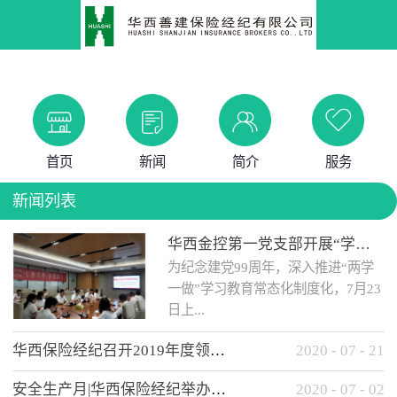
首页
新闻
简介
服务
新闻列表
华西金控第一党支部开展“学党史 知党情 做合格党员”主题教育工作会
为纪念建党99周年，深入推进“两学
一做”学习教育常态化制度化，7月23
日上...
华西保险经纪召开2019年度领导班子述职考核工作会
2020
-
07
-
21
午，华西金控第一党支部举办了“学
安全生产月|华西保险经纪举办应急消防安全知识培训
2020
-
07
-
02
党史、知党情、...