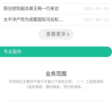
阳光财险副总裁王飚一行来访
2020
-
05
-
26
太平洋产险为成都国际马拉松提供全方位保险保障
2017
-
09
-
13
查看更多
专业服务
业务范围
华西经纪主要但不限于开展以下类型业务：（一）工程类保险
（投标保函、履约保函、预付款保函、...
质量保函、建筑工程/安装工程一切险、建筑工程施工人员团体意
外伤害综合保险、建筑施工企业雇主责任保险等）；（二）政府