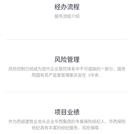
民生类保险（安全生产责任险、环境污染责任险、食品安全责任
经办流程
险、政府公共安全责任保险/自然灾害公众责任保险、精神病监护
人责任险、首台套/首版次保险、科技保险等）；（三）传统财产
服务流程介绍
险业务（车辆保险、企业财产保险、雇主责任险、企业员工团体
意外险、公众责任险、诉讼财产保全保函等）；（四）传统人身
险业务（意外险、健康险、养老险/年金等）；（五）其他定制保
险产品；（六）保险招投标业务。随着业务的开展，华西经纪会
逐步向集团产业链上下游延伸保险经纪服务，不仅把专业的建筑
工程领域保险经纪服务提供给同业企业，同时也为社会各行业提
供专业、优质的保险经纪服务。
风险管理
风险控制已经成为现代企业管控体系中不可或缺的一部分，国务
院国有资产监督管理委员会在《中央...
企业全面风险管理指引》中明确要求中央企业要建立风险管理组
织体系、制定风险管理措施、设立风险管理部门或聘请专业机构
进行风险管理。 四川华西保险经纪有限公司作为保险经纪人
项目业绩
能够为客户降低风险管理成本，提高经营效率；能够为企业提供
从风险评估、风险分析、风险防范、风险转移到灾后防损、索赔
作为西部建筑业龙头企业华西集团的专属保险经纪人，华西保险
等全方位、全过程、专家式的服务，拓展和深化由保险公司提供
经纪具有丰富的经纪服务、风险保障...
的传统服务，免却客户的后顾之忧。