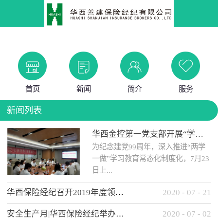
首页
新闻
简介
服务
新闻列表
华西金控第一党支部开展“学党史 知党情 做合格党员”主题教育工作会
为纪念建党99周年，深入推进“两学
一做”学习教育常态化制度化，7月23
日上...
华西保险经纪召开2019年度领导班子述职考核工作会
2020
-
07
-
21
午，华西金控第一党支部举办了“学
安全生产月|华西保险经纪举办应急消防安全知识培训
2020
-
07
-
02
党史、知党情、...