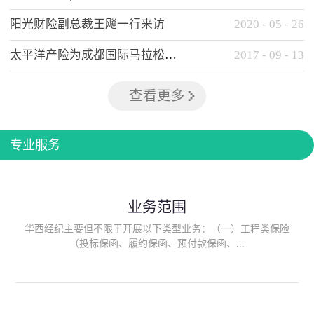
阳光财险副总裁王飚一行来访
2020
-
05
-
26
太平洋产险为成都国际马拉松提供全方位保险保障
2017
-
09
-
13
查看更多
专业服务
业务范围
华西经纪主要但不限于开展以下类型业务：（一）工程类保险
（投标保函、履约保函、预付款保函、...
质量保函、建筑工程/安装工程一切险、建筑工程施工人员团体意
外伤害综合保险、建筑施工企业雇主责任保险等）；（二）政府