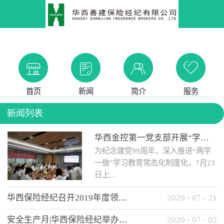
首页
新闻
简介
服务
新闻列表
华西金控第一党支部开展“学党史 知党情 做合格党员”主题教育工作会
为纪念建党99周年，深入推进“两学
一做”学习教育常态化制度化，7月23
日上...
华西保险经纪召开2019年度领导班子述职考核工作会
2020
-
07
-
21
午，华西金控第一党支部举办了“学
安全生产月|华西保险经纪举办应急消防安全知识培训
2020
-
07
-
02
党史、知党情、...