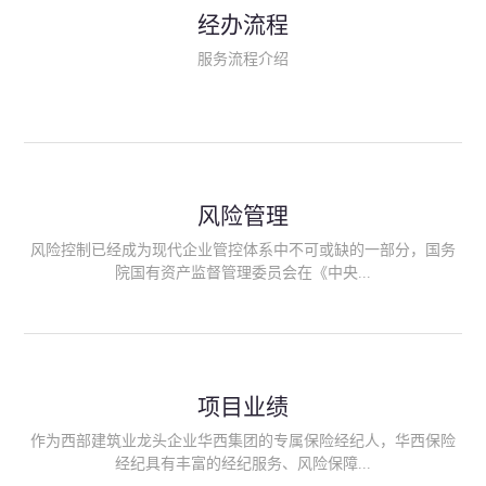
民生类保险（安全生产责任险、环境污染责任险、食品安全责任
经办流程
险、政府公共安全责任保险/自然灾害公众责任保险、精神病监护
人责任险、首台套/首版次保险、科技保险等）；（三）传统财产
服务流程介绍
险业务（车辆保险、企业财产保险、雇主责任险、企业员工团体
意外险、公众责任险、诉讼财产保全保函等）；（四）传统人身
险业务（意外险、健康险、养老险/年金等）；（五）其他定制保
险产品；（六）保险招投标业务。随着业务的开展，华西经纪会
逐步向集团产业链上下游延伸保险经纪服务，不仅把专业的建筑
工程领域保险经纪服务提供给同业企业，同时也为社会各行业提
供专业、优质的保险经纪服务。
风险管理
风险控制已经成为现代企业管控体系中不可或缺的一部分，国务
院国有资产监督管理委员会在《中央...
企业全面风险管理指引》中明确要求中央企业要建立风险管理组
织体系、制定风险管理措施、设立风险管理部门或聘请专业机构
进行风险管理。 四川华西保险经纪有限公司作为保险经纪人
项目业绩
能够为客户降低风险管理成本，提高经营效率；能够为企业提供
从风险评估、风险分析、风险防范、风险转移到灾后防损、索赔
作为西部建筑业龙头企业华西集团的专属保险经纪人，华西保险
等全方位、全过程、专家式的服务，拓展和深化由保险公司提供
经纪具有丰富的经纪服务、风险保障...
的传统服务，免却客户的后顾之忧。