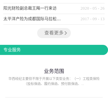
阳光财险副总裁王飚一行来访
2020
-
05
-
26
太平洋产险为成都国际马拉松提供全方位保险保障
2017
-
09
-
13
查看更多
专业服务
业务范围
华西经纪主要但不限于开展以下类型业务：（一）工程类保险
（投标保函、履约保函、预付款保函、...
质量保函、建筑工程/安装工程一切险、建筑工程施工人员团体意
外伤害综合保险、建筑施工企业雇主责任保险等）；（二）政府