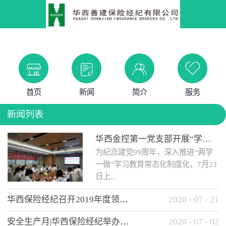
首页
新闻
简介
服务
新闻列表
华西金控第一党支部开展“学党史 知党情 做合格党员”主题教育工作会
为纪念建党99周年，深入推进“两学
一做”学习教育常态化制度化，7月23
日上...
华西保险经纪召开2019年度领导班子述职考核工作会
2020
-
07
-
21
午，华西金控第一党支部举办了“学
安全生产月|华西保险经纪举办应急消防安全知识培训
2020
-
07
-
02
党史、知党情、...