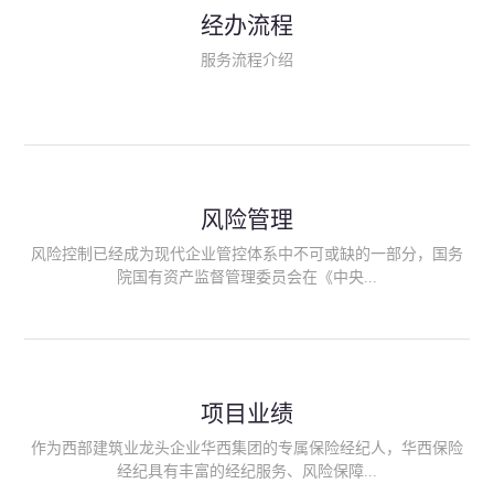
民生类保险（安全生产责任险、环境污染责任险、食品安全责任
经办流程
险、政府公共安全责任保险/自然灾害公众责任保险、精神病监护
人责任险、首台套/首版次保险、科技保险等）；（三）传统财产
服务流程介绍
险业务（车辆保险、企业财产保险、雇主责任险、企业员工团体
意外险、公众责任险、诉讼财产保全保函等）；（四）传统人身
险业务（意外险、健康险、养老险/年金等）；（五）其他定制保
险产品；（六）保险招投标业务。随着业务的开展，华西经纪会
逐步向集团产业链上下游延伸保险经纪服务，不仅把专业的建筑
工程领域保险经纪服务提供给同业企业，同时也为社会各行业提
供专业、优质的保险经纪服务。
风险管理
风险控制已经成为现代企业管控体系中不可或缺的一部分，国务
院国有资产监督管理委员会在《中央...
企业全面风险管理指引》中明确要求中央企业要建立风险管理组
织体系、制定风险管理措施、设立风险管理部门或聘请专业机构
进行风险管理。 四川华西保险经纪有限公司作为保险经纪人
项目业绩
能够为客户降低风险管理成本，提高经营效率；能够为企业提供
从风险评估、风险分析、风险防范、风险转移到灾后防损、索赔
作为西部建筑业龙头企业华西集团的专属保险经纪人，华西保险
等全方位、全过程、专家式的服务，拓展和深化由保险公司提供
经纪具有丰富的经纪服务、风险保障...
的传统服务，免却客户的后顾之忧。