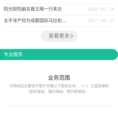
阳光财险副总裁王飚一行来访
2020
-
05
-
26
太平洋产险为成都国际马拉松提供全方位保险保障
2017
-
09
-
13
查看更多
专业服务
业务范围
华西经纪主要但不限于开展以下类型业务：（一）工程类保险
（投标保函、履约保函、预付款保函、...
质量保函、建筑工程/安装工程一切险、建筑工程施工人员团体意
外伤害综合保险、建筑施工企业雇主责任保险等）；（二）政府