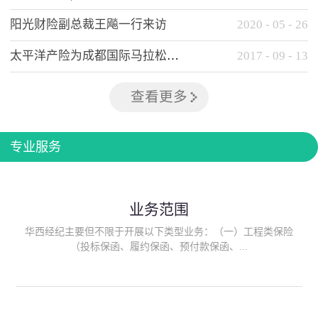
阳光财险副总裁王飚一行来访
2020
-
05
-
26
太平洋产险为成都国际马拉松提供全方位保险保障
2017
-
09
-
13
查看更多
专业服务
业务范围
华西经纪主要但不限于开展以下类型业务：（一）工程类保险
（投标保函、履约保函、预付款保函、...
质量保函、建筑工程/安装工程一切险、建筑工程施工人员团体意
外伤害综合保险、建筑施工企业雇主责任保险等）；（二）政府