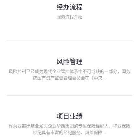
民生类保险（安全生产责任险、环境污染责任险、食品安全责任
经办流程
险、政府公共安全责任保险/自然灾害公众责任保险、精神病监护
人责任险、首台套/首版次保险、科技保险等）；（三）传统财产
服务流程介绍
险业务（车辆保险、企业财产保险、雇主责任险、企业员工团体
意外险、公众责任险、诉讼财产保全保函等）；（四）传统人身
险业务（意外险、健康险、养老险/年金等）；（五）其他定制保
险产品；（六）保险招投标业务。随着业务的开展，华西经纪会
逐步向集团产业链上下游延伸保险经纪服务，不仅把专业的建筑
工程领域保险经纪服务提供给同业企业，同时也为社会各行业提
供专业、优质的保险经纪服务。
风险管理
风险控制已经成为现代企业管控体系中不可或缺的一部分，国务
院国有资产监督管理委员会在《中央...
企业全面风险管理指引》中明确要求中央企业要建立风险管理组
织体系、制定风险管理措施、设立风险管理部门或聘请专业机构
进行风险管理。 四川华西保险经纪有限公司作为保险经纪人
项目业绩
能够为客户降低风险管理成本，提高经营效率；能够为企业提供
从风险评估、风险分析、风险防范、风险转移到灾后防损、索赔
作为西部建筑业龙头企业华西集团的专属保险经纪人，华西保险
等全方位、全过程、专家式的服务，拓展和深化由保险公司提供
经纪具有丰富的经纪服务、风险保障...
的传统服务，免却客户的后顾之忧。