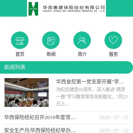
首页
新闻
简介
服务
新闻列表
华西金控第一党支部开展“学党史 知党情 做合格党员”主题教育工作会
为纪念建党99周年，深入推进“两学
一做”学习教育常态化制度化，7月23
日上...
华西保险经纪召开2019年度领导班子述职考核工作会
2020
-
07
-
21
午，华西金控第一党支部举办了“学
安全生产月|华西保险经纪举办应急消防安全知识培训
2020
-
07
-
02
党史、知党情、...