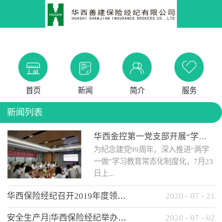
首页
新闻
简介
服务
新闻列表
华西金控第一党支部开展“学党史 知党情 做合格党员”主题教育工作会
为纪念建党99周年，深入推进“两学
一做”学习教育常态化制度化，7月23
日上...
华西保险经纪召开2019年度领导班子述职考核工作会
2020
-
07
-
21
午，华西金控第一党支部举办了“学
安全生产月|华西保险经纪举办应急消防安全知识培训
2020
-
07
-
02
党史、知党情、...