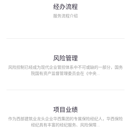
民生类保险（安全生产责任险、环境污染责任险、食品安全责任
经办流程
险、政府公共安全责任保险/自然灾害公众责任保险、精神病监护
人责任险、首台套/首版次保险、科技保险等）；（三）传统财产
服务流程介绍
险业务（车辆保险、企业财产保险、雇主责任险、企业员工团体
意外险、公众责任险、诉讼财产保全保函等）；（四）传统人身
险业务（意外险、健康险、养老险/年金等）；（五）其他定制保
险产品；（六）保险招投标业务。随着业务的开展，华西经纪会
逐步向集团产业链上下游延伸保险经纪服务，不仅把专业的建筑
工程领域保险经纪服务提供给同业企业，同时也为社会各行业提
供专业、优质的保险经纪服务。
风险管理
风险控制已经成为现代企业管控体系中不可或缺的一部分，国务
院国有资产监督管理委员会在《中央...
企业全面风险管理指引》中明确要求中央企业要建立风险管理组
织体系、制定风险管理措施、设立风险管理部门或聘请专业机构
进行风险管理。 四川华西保险经纪有限公司作为保险经纪人
项目业绩
能够为客户降低风险管理成本，提高经营效率；能够为企业提供
从风险评估、风险分析、风险防范、风险转移到灾后防损、索赔
作为西部建筑业龙头企业华西集团的专属保险经纪人，华西保险
等全方位、全过程、专家式的服务，拓展和深化由保险公司提供
经纪具有丰富的经纪服务、风险保障...
的传统服务，免却客户的后顾之忧。