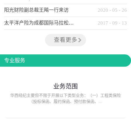
阳光财险副总裁王飚一行来访
2020
-
05
-
26
太平洋产险为成都国际马拉松提供全方位保险保障
2017
-
09
-
13
查看更多
专业服务
业务范围
华西经纪主要但不限于开展以下类型业务：（一）工程类保险
（投标保函、履约保函、预付款保函、...
质量保函、建筑工程/安装工程一切险、建筑工程施工人员团体意
外伤害综合保险、建筑施工企业雇主责任保险等）；（二）政府