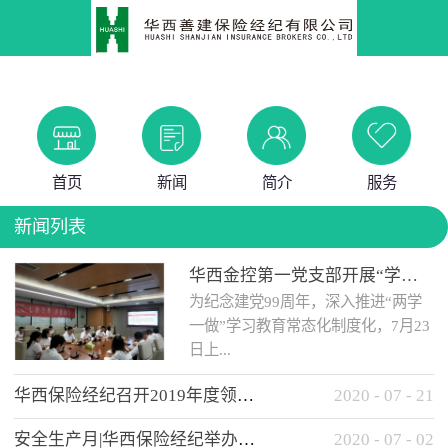
首页
新闻
简介
服务
新闻列表
华西金控第一党支部开展“学党史 知党情 做合格党员”主题教育工作会
为纪念建党99周年，深入推进“两学
一做”学习教育常态化制度化，7月23
日上...
华西保险经纪召开2019年度领导班子述职考核工作会
2020
-
07
-
21
午，华西金控第一党支部举办了“学
安全生产月|华西保险经纪举办应急消防安全知识培训
2020
-
07
-
02
党史、知党情、...