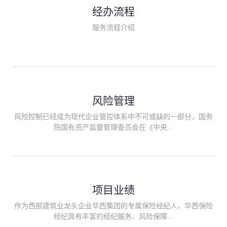
民生类保险（安全生产责任险、环境污染责任险、食品安全责任
经办流程
险、政府公共安全责任保险/自然灾害公众责任保险、精神病监护
人责任险、首台套/首版次保险、科技保险等）；（三）传统财产
服务流程介绍
险业务（车辆保险、企业财产保险、雇主责任险、企业员工团体
意外险、公众责任险、诉讼财产保全保函等）；（四）传统人身
险业务（意外险、健康险、养老险/年金等）；（五）其他定制保
险产品；（六）保险招投标业务。随着业务的开展，华西经纪会
逐步向集团产业链上下游延伸保险经纪服务，不仅把专业的建筑
工程领域保险经纪服务提供给同业企业，同时也为社会各行业提
供专业、优质的保险经纪服务。
风险管理
风险控制已经成为现代企业管控体系中不可或缺的一部分，国务
院国有资产监督管理委员会在《中央...
企业全面风险管理指引》中明确要求中央企业要建立风险管理组
织体系、制定风险管理措施、设立风险管理部门或聘请专业机构
进行风险管理。 四川华西保险经纪有限公司作为保险经纪人
项目业绩
能够为客户降低风险管理成本，提高经营效率；能够为企业提供
从风险评估、风险分析、风险防范、风险转移到灾后防损、索赔
作为西部建筑业龙头企业华西集团的专属保险经纪人，华西保险
等全方位、全过程、专家式的服务，拓展和深化由保险公司提供
经纪具有丰富的经纪服务、风险保障...
的传统服务，免却客户的后顾之忧。