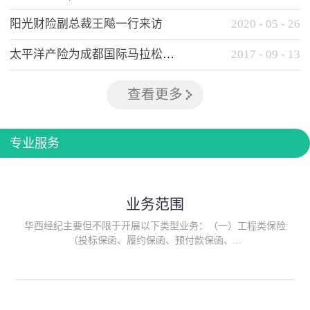
阳光财险副总裁王飚一行来访
2020
-
05
-
26
太平洋产险为成都国际马拉松提供全方位保险保障
2017
-
09
-
13
查看更多
专业服务
业务范围
华西经纪主要但不限于开展以下类型业务：（一）工程类保险
（投标保函、履约保函、预付款保函、...
质量保函、建筑工程/安装工程一切险、建筑工程施工人员团体意
外伤害综合保险、建筑施工企业雇主责任保险等）；（二）政府