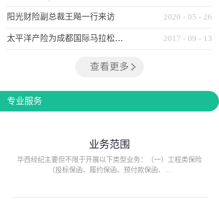
阳光财险副总裁王飚一行来访
2020
-
05
-
26
太平洋产险为成都国际马拉松提供全方位保险保障
2017
-
09
-
13
查看更多
专业服务
业务范围
华西经纪主要但不限于开展以下类型业务：（一）工程类保险
（投标保函、履约保函、预付款保函、...
质量保函、建筑工程/安装工程一切险、建筑工程施工人员团体意
外伤害综合保险、建筑施工企业雇主责任保险等）；（二）政府