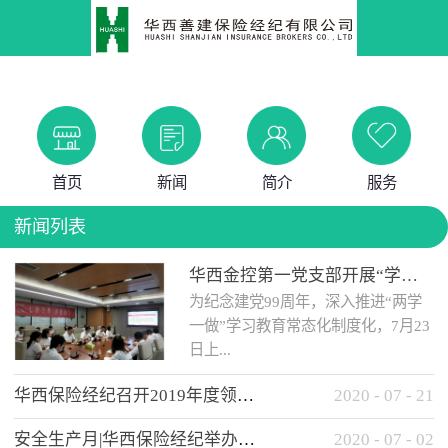
首页
新闻
简介
服务
新闻列表
华西金控第一党支部开展“学党史 知党情 做合格党员”主题教育工作会
为纪念建党99周年，深入推进“两学
一做”学习教育常态化制度化，7月23
日上...
华西保险经纪召开2019年度领导班子述职考核工作会
2020
-
07
-
21
午，华西金控第一党支部举办了“学
安全生产月|华西保险经纪举办应急消防安全知识培训
2020
-
07
-
02
党史、知党情、...