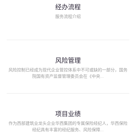
民生类保险（安全生产责任险、环境污染责任险、食品安全责任
经办流程
险、政府公共安全责任保险/自然灾害公众责任保险、精神病监护
人责任险、首台套/首版次保险、科技保险等）；（三）传统财产
服务流程介绍
险业务（车辆保险、企业财产保险、雇主责任险、企业员工团体
意外险、公众责任险、诉讼财产保全保函等）；（四）传统人身
险业务（意外险、健康险、养老险/年金等）；（五）其他定制保
险产品；（六）保险招投标业务。随着业务的开展，华西经纪会
逐步向集团产业链上下游延伸保险经纪服务，不仅把专业的建筑
工程领域保险经纪服务提供给同业企业，同时也为社会各行业提
供专业、优质的保险经纪服务。
风险管理
风险控制已经成为现代企业管控体系中不可或缺的一部分，国务
院国有资产监督管理委员会在《中央...
企业全面风险管理指引》中明确要求中央企业要建立风险管理组
织体系、制定风险管理措施、设立风险管理部门或聘请专业机构
进行风险管理。 四川华西保险经纪有限公司作为保险经纪人
项目业绩
能够为客户降低风险管理成本，提高经营效率；能够为企业提供
从风险评估、风险分析、风险防范、风险转移到灾后防损、索赔
作为西部建筑业龙头企业华西集团的专属保险经纪人，华西保险
等全方位、全过程、专家式的服务，拓展和深化由保险公司提供
经纪具有丰富的经纪服务、风险保障...
的传统服务，免却客户的后顾之忧。