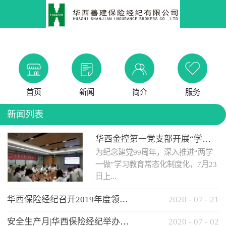
首页
新闻
简介
服务
新闻列表
华西金控第一党支部开展“学党史 知党情 做合格党员”主题教育工作会
为纪念建党99周年，深入推进“两学
一做”学习教育常态化制度化，7月23
日上...
华西保险经纪召开2019年度领导班子述职考核工作会
2020
-
07
-
21
午，华西金控第一党支部举办了“学
安全生产月|华西保险经纪举办应急消防安全知识培训
2020
-
07
-
02
党史、知党情、...