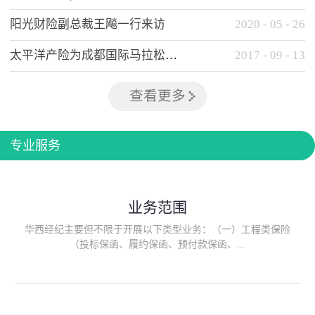
阳光财险副总裁王飚一行来访
2020
-
05
-
26
太平洋产险为成都国际马拉松提供全方位保险保障
2017
-
09
-
13
查看更多
专业服务
业务范围
华西经纪主要但不限于开展以下类型业务：（一）工程类保险
（投标保函、履约保函、预付款保函、...
质量保函、建筑工程/安装工程一切险、建筑工程施工人员团体意
外伤害综合保险、建筑施工企业雇主责任保险等）；（二）政府