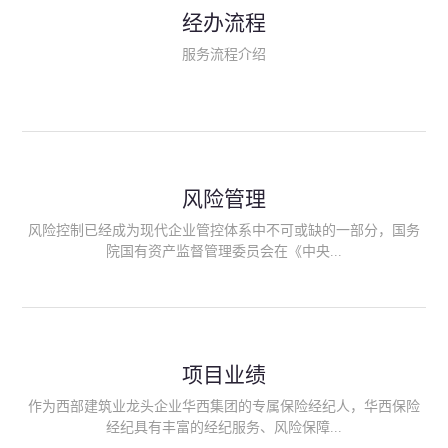
民生类保险（安全生产责任险、环境污染责任险、食品安全责任
经办流程
险、政府公共安全责任保险/自然灾害公众责任保险、精神病监护
人责任险、首台套/首版次保险、科技保险等）；（三）传统财产
服务流程介绍
险业务（车辆保险、企业财产保险、雇主责任险、企业员工团体
意外险、公众责任险、诉讼财产保全保函等）；（四）传统人身
险业务（意外险、健康险、养老险/年金等）；（五）其他定制保
险产品；（六）保险招投标业务。随着业务的开展，华西经纪会
逐步向集团产业链上下游延伸保险经纪服务，不仅把专业的建筑
工程领域保险经纪服务提供给同业企业，同时也为社会各行业提
供专业、优质的保险经纪服务。
风险管理
风险控制已经成为现代企业管控体系中不可或缺的一部分，国务
院国有资产监督管理委员会在《中央...
企业全面风险管理指引》中明确要求中央企业要建立风险管理组
织体系、制定风险管理措施、设立风险管理部门或聘请专业机构
进行风险管理。 四川华西保险经纪有限公司作为保险经纪人
项目业绩
能够为客户降低风险管理成本，提高经营效率；能够为企业提供
从风险评估、风险分析、风险防范、风险转移到灾后防损、索赔
作为西部建筑业龙头企业华西集团的专属保险经纪人，华西保险
等全方位、全过程、专家式的服务，拓展和深化由保险公司提供
经纪具有丰富的经纪服务、风险保障...
的传统服务，免却客户的后顾之忧。