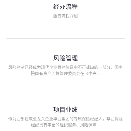
民生类保险（安全生产责任险、环境污染责任险、食品安全责任
经办流程
险、政府公共安全责任保险/自然灾害公众责任保险、精神病监护
人责任险、首台套/首版次保险、科技保险等）；（三）传统财产
服务流程介绍
险业务（车辆保险、企业财产保险、雇主责任险、企业员工团体
意外险、公众责任险、诉讼财产保全保函等）；（四）传统人身
险业务（意外险、健康险、养老险/年金等）；（五）其他定制保
险产品；（六）保险招投标业务。随着业务的开展，华西经纪会
逐步向集团产业链上下游延伸保险经纪服务，不仅把专业的建筑
工程领域保险经纪服务提供给同业企业，同时也为社会各行业提
供专业、优质的保险经纪服务。
风险管理
风险控制已经成为现代企业管控体系中不可或缺的一部分，国务
院国有资产监督管理委员会在《中央...
企业全面风险管理指引》中明确要求中央企业要建立风险管理组
织体系、制定风险管理措施、设立风险管理部门或聘请专业机构
进行风险管理。 四川华西保险经纪有限公司作为保险经纪人
项目业绩
能够为客户降低风险管理成本，提高经营效率；能够为企业提供
从风险评估、风险分析、风险防范、风险转移到灾后防损、索赔
作为西部建筑业龙头企业华西集团的专属保险经纪人，华西保险
等全方位、全过程、专家式的服务，拓展和深化由保险公司提供
经纪具有丰富的经纪服务、风险保障...
的传统服务，免却客户的后顾之忧。