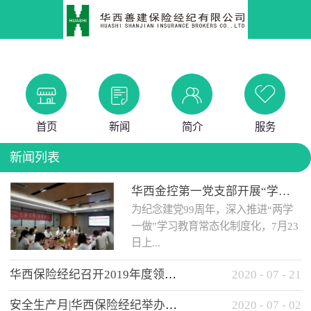
首页
新闻
简介
服务
新闻列表
华西金控第一党支部开展“学党史 知党情 做合格党员”主题教育工作会
为纪念建党99周年，深入推进“两学
一做”学习教育常态化制度化，7月23
日上...
华西保险经纪召开2019年度领导班子述职考核工作会
2020
-
07
-
21
午，华西金控第一党支部举办了“学
安全生产月|华西保险经纪举办应急消防安全知识培训
2020
-
07
-
02
党史、知党情、...