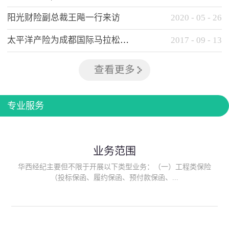
阳光财险副总裁王飚一行来访
2020
-
05
-
26
太平洋产险为成都国际马拉松提供全方位保险保障
2017
-
09
-
13
查看更多
专业服务
业务范围
华西经纪主要但不限于开展以下类型业务：（一）工程类保险
（投标保函、履约保函、预付款保函、...
质量保函、建筑工程/安装工程一切险、建筑工程施工人员团体意
外伤害综合保险、建筑施工企业雇主责任保险等）；（二）政府