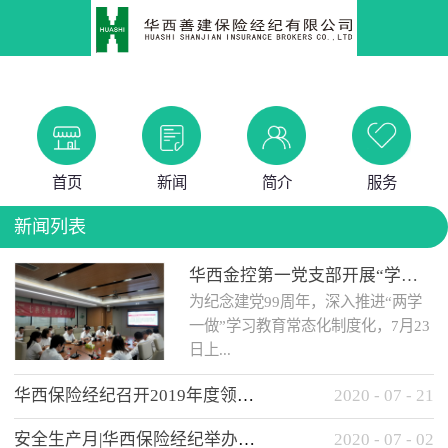
首页
新闻
简介
服务
新闻列表
华西金控第一党支部开展“学党史 知党情 做合格党员”主题教育工作会
为纪念建党99周年，深入推进“两学
一做”学习教育常态化制度化，7月23
日上...
华西保险经纪召开2019年度领导班子述职考核工作会
2020
-
07
-
21
午，华西金控第一党支部举办了“学
安全生产月|华西保险经纪举办应急消防安全知识培训
2020
-
07
-
02
党史、知党情、...