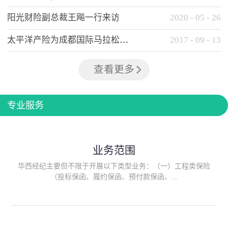
阳光财险副总裁王飚一行来访
2020
-
05
-
26
太平洋产险为成都国际马拉松提供全方位保险保障
2017
-
09
-
13
查看更多
专业服务
业务范围
华西经纪主要但不限于开展以下类型业务：（一）工程类保险
（投标保函、履约保函、预付款保函、...
质量保函、建筑工程/安装工程一切险、建筑工程施工人员团体意
外伤害综合保险、建筑施工企业雇主责任保险等）；（二）政府