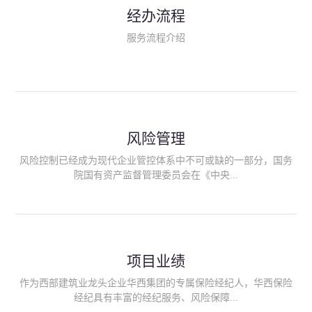
民生类保险（安全生产责任险、环境污染责任险、食品安全责任
经办流程
险、政府公共安全责任保险/自然灾害公众责任保险、精神病监护
人责任险、首台套/首版次保险、科技保险等）；（三）传统财产
服务流程介绍
险业务（车辆保险、企业财产保险、雇主责任险、企业员工团体
意外险、公众责任险、诉讼财产保全保函等）；（四）传统人身
险业务（意外险、健康险、养老险/年金等）；（五）其他定制保
险产品；（六）保险招投标业务。随着业务的开展，华西经纪会
逐步向集团产业链上下游延伸保险经纪服务，不仅把专业的建筑
工程领域保险经纪服务提供给同业企业，同时也为社会各行业提
供专业、优质的保险经纪服务。
风险管理
风险控制已经成为现代企业管控体系中不可或缺的一部分，国务
院国有资产监督管理委员会在《中央...
企业全面风险管理指引》中明确要求中央企业要建立风险管理组
织体系、制定风险管理措施、设立风险管理部门或聘请专业机构
进行风险管理。 四川华西保险经纪有限公司作为保险经纪人
项目业绩
能够为客户降低风险管理成本，提高经营效率；能够为企业提供
从风险评估、风险分析、风险防范、风险转移到灾后防损、索赔
作为西部建筑业龙头企业华西集团的专属保险经纪人，华西保险
等全方位、全过程、专家式的服务，拓展和深化由保险公司提供
经纪具有丰富的经纪服务、风险保障...
的传统服务，免却客户的后顾之忧。